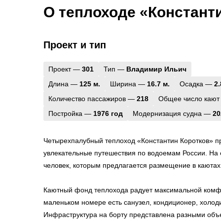
О теплоходе «Констант
Проект и тип
Проект —
301
Тип —
Владимир Ильич
Длина —
125 м.
Ширина —
16.7 м.
Осадка —
2.
Количество пассажиров —
218
Общее число кают
Постройка —
1976 год
Модернизация судна —
20
Четырехпалубный теплоход «Константин Коротков» п
увлекательные путешествия по водоемам России. На е
человек, которым предлагается размещение в каютах
Каютный фонд теплохода радует максимальной комф
маленьком номере есть санузел, кондиционер, холоди
Инфраструктура на борту представлена разными объ