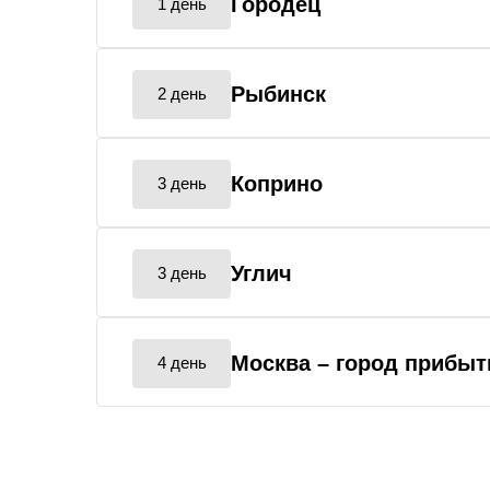
Городец
1 день
Рыбинск
2 день
Коприно
3 день
Углич
3 день
Москва
– город прибыт
4 день