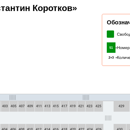
тантин Коротков»
Обозна
Свобо
-
Номер
51
-
Количе
2+3