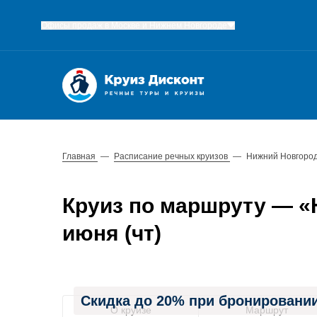
Офисы продаж в Москве и Нижнем Новгороде
Главная
—
Расписание речных круизов
—
Нижний Новгород
Круиз по маршруту — «Н
июня (чт)
Скидка до 20% при бронировании
О круизе
Маршрут