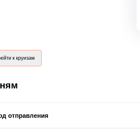
ейти к круизам
дням
род отправления