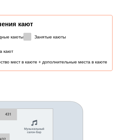
чения кают
дные каюты
Занятые каюты
а кают
ство мест в каюте + дополнительные места в каюте