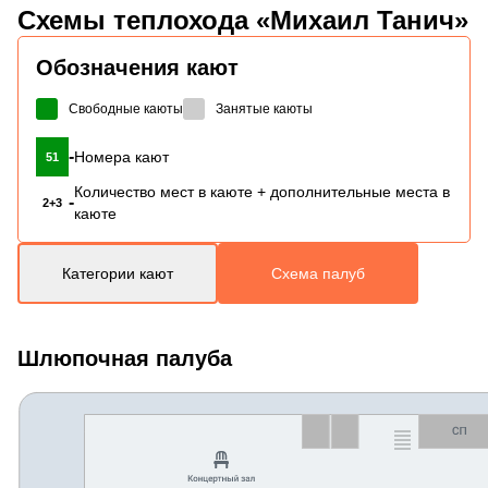
Схемы
теплохода «Михаил Танич»
Обозначения кают
Свободные каюты
Занятые каюты
-
Номера кают
51
Количество мест в каюте + дополнительные места в
-
2+3
каюте
Категории кают
Схема палуб
Шлюпочная палуба