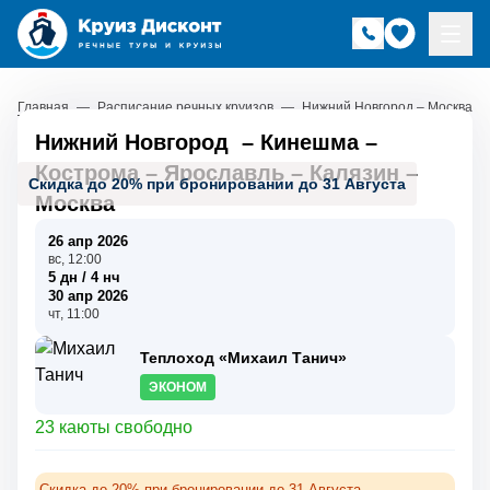
Главная
—
Расписание речных круизов
—
Нижний Новгород – Москва
Нижний Новгород
–
Кинешма
–
Кострома
–
Ярославль
–
Калязин
–
Скидка до 20% при бронировании до 31 Августа
Москва
26 апр 2026
вс, 12:00
5 дн / 4 нч
30 апр 2026
чт, 11:00
Теплоход «Михаил Танич»
ЭКОНОМ
23 каюты свободно
Скидка до 20% при бронировании до 31 Августа