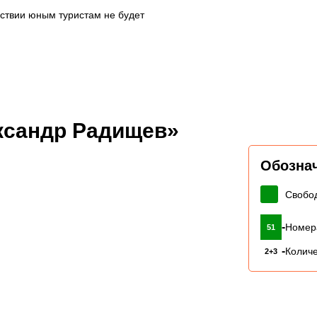
ествии юным туристам не будет
ксандр Радищев»
Обозна
Свобо
-
Номер
51
-
Количе
2+3