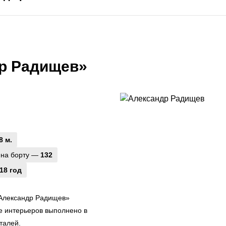
др Радищев»
8 м.
 на борту —
132
18 год
«Александр Радищев»
е интерьеров выполнено в
талей.