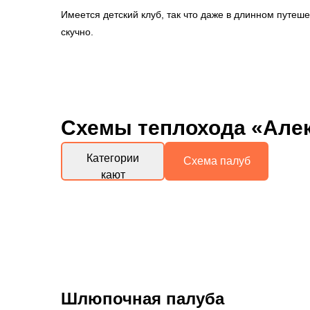
Имеется детский клуб, так что даже в длинном путеш
скучно.
Схемы
теплохода «Але
Категории
Схема палуб
кают
Шлюпочная палуба