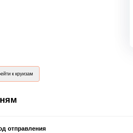
ейти к круизам
дням
род отправления