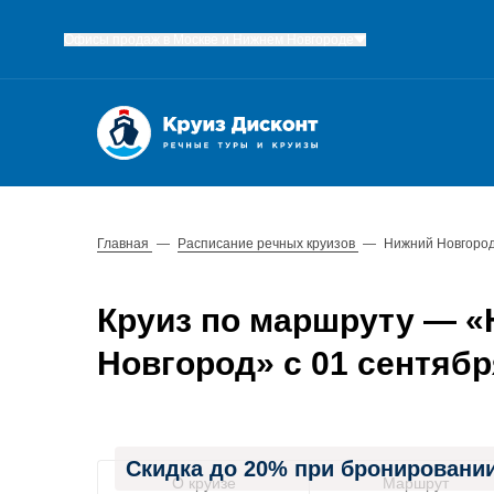
Офисы продаж в Москве и Нижнем Новгороде
Главная
—
Расписание речных круизов
—
Нижний Новгород
Круиз по маршруту — «
Новгород» с 01 сентября
Скидка до 20% при бронировании
О круизе
Маршрут