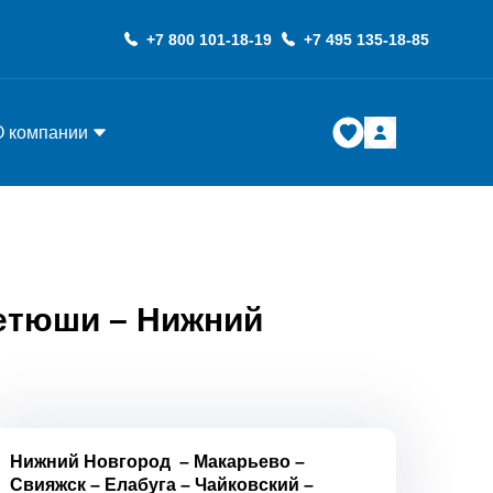
+7 800 101-18-19
+7 495 135-18-85
О компании
Тетюши – Нижний
Нижний Новгород
–
Макарьево
–
Свияжск
–
Елабуга
–
Чайковский
–