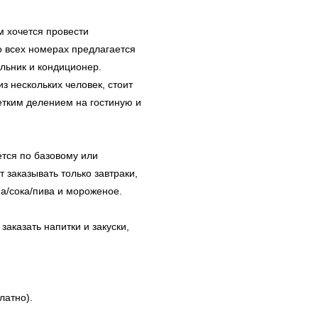
м хочется провести
 всех номерах предлагается
ильник и кондиционер.
з нескольких человек, стоит
четким делением на гостиную и
ется по базовому или
 заказывать только завтраки,
а/сока/пива и мороженое.
казать напитки и закуски,
атно).