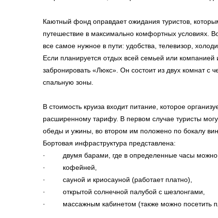
Каютный фонд оправдает ожидания туристов, которы
путешествие в максимально комфортных условиях. Во
все самое нужное в пути: удобства, телевизор, холод
Если планируется отдых всей семьей или компанией и
забронировать «Люкс». Он состоит из двух комнат с 
спальную зоны.
В стоимость круиза входит питание, которое организу
расширенному тарифу. В первом случае туристы могут
обеды и ужины, во втором им положено по бокалу вин
Бортовая инфраструктура представлена:
· двумя барами, где в определенные часы можно за
· кофейней,
· сауной и криосауной (работает платно),
· открытой солнечной палубой с шезлонгами,
· массажным кабинетом (также можно посетить пл