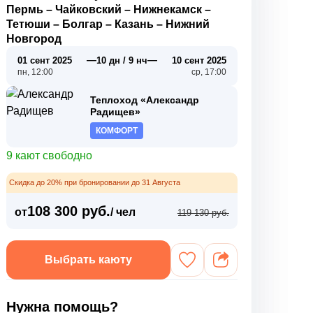
Пермь
–
Чайковский
–
Нижнекамск
–
Тетюши
–
Болгар
–
Казань
–
Нижний
Новгород
—
—
01 сент 2025
10 дн / 9 нч
10 сент 2025
пн, 12:00
ср, 17:00
Теплоход «Александр
Радищев»
КОМФОРТ
9 кают свободно
Скидка до 20% при бронировании до 31 Августа
108 300 руб.
от
/ чел
119 130 руб.
Выбрать каюту
Нужна помощь?