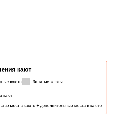
чения кают
дные каюты
Занятые каюты
а кают
ство мест в каюте + дополнительные места в каюте