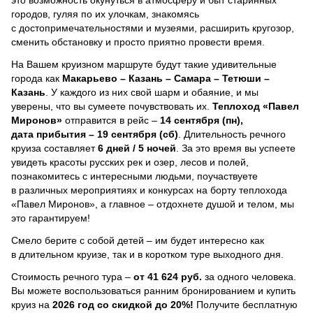
городов, гуляя по их улочкам, знакомясь
с достопримечательностями и музеями, расширить кругозор,
сменить обстановку и просто приятно провести время.
На Вашем круизном маршруте будут такие удивительные
города как
Макарьево – Казань – Самара – Тетюши –
Казань
. У каждого из них свой шарм и обаяние, и мы
уверены, что вы сумеете почувствовать их.
Теплоход
«Павел
Миронов»
отправится в рейс –
14 сентября (пн),
дата прибытия – 19 сентября (сб)
. Длительность речного
круиза составляет
6 дней / 5 ночей
.
За это время вы успеете
увидеть красоты русских рек и озер, лесов и полей,
познакомитесь с интересными людьми, поучаствуете
в различных мероприятиях и конкурсах на борту теплохода
«Павел Миронов», а главное – отдохнете душой и телом, мы
это гарантируем!
Смело берите с собой детей – им будет интересно как
в длительном круизе, так и в коротком туре выходного дня.
Стоимость речного тура –
от 41 624 руб.
за одного человека.
Вы можете воспользоваться ранним бронированием и купить
круиз на
2026 год со скидкой до 20%!
Получите бесплатную