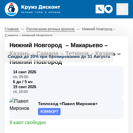
Главная
—
Расписание речных круизов
—
Нижний Новгород –
Самара – Нижний Новгород
Нижний Новгород
–
Макарьево
–
Казань
–
Самара
–
Тетюши
–
Казань
–
Скидка до 20% при бронировании до 31 Августа
Нижний Новгород
14 сент 2026
пн, 09:00
6 дн / 5 нч
19 сент 2026
сб, 16:00
Теплоход «Павел Миронов»
КОМФОРТ
9 кают свободно