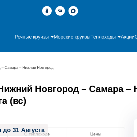
Речные круизы
Морские круизы
Теплоходы
Акции
 – Самара – Нижний Новгород
Нижний Новгород – Самара – 
а (вс)
 до 31 Августа
О теплоходе
Цены