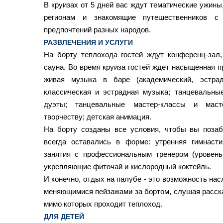
В круизах от 5 дней вас ждут тематические ужин
регионам и знакомящие путешественников с 
предпочтений разных народов.
РАЗВЛЕЧЕНИЯ И УСЛУГИ
На борту теплохода гостей ждут конференц-зал
сауна. Во время круиза гостей ждет насыщенная пр
живая музыка в баре (академический, эстра
классическая и эстрадная музыка; танцевальны
дуэты; танцевальные мастер-классы и маст
творчеству; детская анимация.
На борту созданы все условия, чтобы вы позаб
всегда оставались в форме: утренняя гимнаст
занятия с профессиональным тренером (уровень
укрепляющие фиточай и кислородный коктейль.
И конечно, отдых на палубе - это возможность на
меняющимися пейзажами за бортом, слушая расска
мимо которых проходит теплоход.
ДЛЯ ДЕТЕЙ