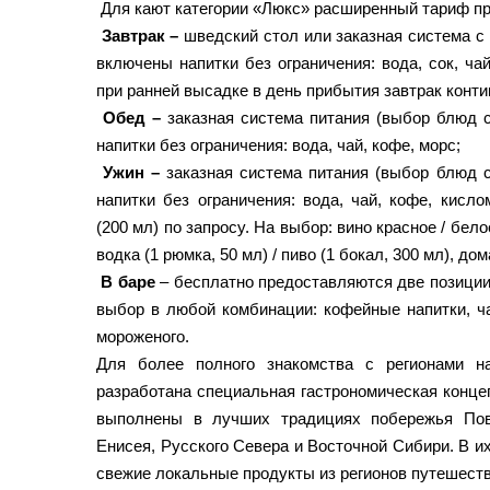
Для кают категории «Люкс» расширенный тариф п
Завтрак –
шведский стол или заказная система с
включены напитки без ограничения: вода, сок, чай
при ранней высадке в день прибытия завтрак конт
Обед –
заказная система питания (выбор блюд с
напитки без ограничения: вода, чай, кофе, морс;
Ужин –
заказная система питания (выбор блюд с
напитки без ограничения: вода, чай, кофе, кисл
(200 мл) по запросу. На выбор: вино красное / белое
водка (1 рюмка, 50 мл) / пиво (1 бокал, 300 мл), до
В баре
– бесплатно предоставляются две позиции 
выбор в любой комбинации: кофейные напитки, ча
мороженого.
Для более полного знакомства с регионами н
разработана специальная гастрономическая конце
выполнены в лучших традициях побережья Пов
Енисея, Русского Севера и Восточной Сибири. В и
свежие локальные продукты из регионов путешеств