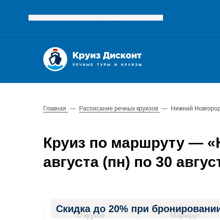
Офисы продаж в Москве и Нижнем Новгороде
Главная
—
Расписание речных круизов
—
Нижний Новгород
Круиз по маршруту — «
августа (пн) по 30 август
Скидка до 20% при бронировании
О круизе
Маршрут