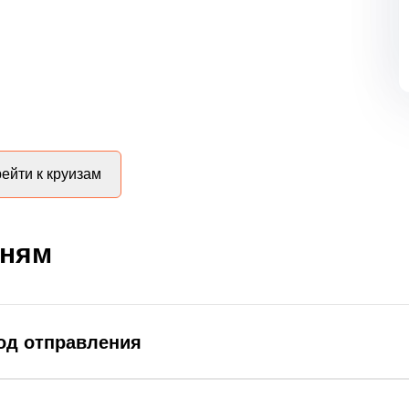
ейти к круизам
дням
род отправления