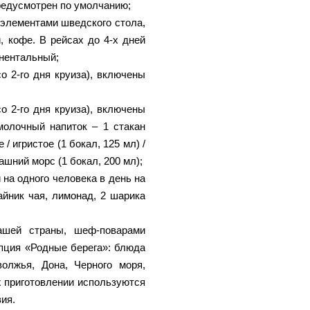
редусмотрен по умолчанию;
 элементами шведского стола,
, кофе. В рейсах до 4-х дней
инентальный;
о 2-го дня круиза), включены
о 2-го дня круиза), включены
омолочный напиток – 1 стакан
 / игристое (1 бокал, 125 мл) /
машний морс (1 бокал, 200 мл);
на одного человека в день на
йник чая, лимонад, 2 шарика
ашей страны, шеф-поварами
пция «Родные берега»: блюда
олжья, Дона, Черного моря,
х приготовлении используются
ия.