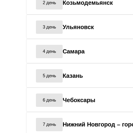
Козьмодемьянск
2 день
Ульяновск
3 день
Самара
4 день
Казань
5 день
Чебоксары
6 день
Нижний Новгород
– го
7 день