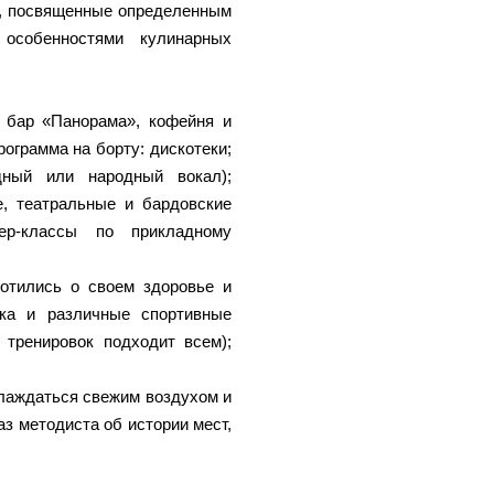
ы, посвященные определенным
особенностями кулинарных
, бар «Панорама», кофейня и
ограмма на борту: дискотеки;
дный или народный вокал);
е, театральные и бардовские
ер-классы по прикладному
отились о своем здоровье и
ика и различные спортивные
 тренировок подходит всем);
слаждаться свежим воздухом и
з методиста об истории мест,