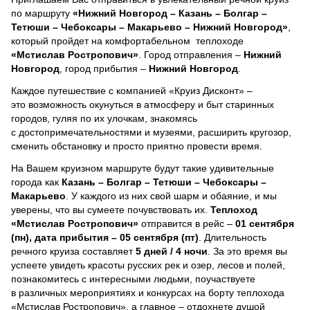
по маршруту
«Нижний Новгород – Казань – Болгар –
Тетюши – Чебоксары – Макарьево – Нижний Новгород»
,
который пройдет на комфортабельном теплоходе
«Мстислав Ростропович»
. Город отправления –
Нижний
Новгород
, город прибытия –
Нижний Новгород
.
Каждое путешествие с компанией «Круиз Дисконт» –
это возможность окунуться в атмосферу и быт старинных
городов, гуляя по их улочкам, знакомясь
с достопримечательностями и музеями, расширить кругозор,
сменить обстановку и просто приятно провести время.
На Вашем круизном маршруте будут такие удивительные
города как
Казань – Болгар – Тетюши – Чебоксары –
Макарьево
. У каждого из них свой шарм и обаяние, и мы
уверены, что вы сумеете почувствовать их.
Теплоход
«Мстислав Ростропович»
отправится в рейс –
01 сентября
(пн), дата прибытия – 05 сентября (пт)
. Длительность
речного круиза составляет
5 дней / 4 ночи
.
За это время вы
успеете увидеть красоты русских рек и озер, лесов и полей,
познакомитесь с интересными людьми, поучаствуете
в различных мероприятиях и конкурсах на борту теплохода
«Мстислав Ростропович», а главное – отдохнете душой