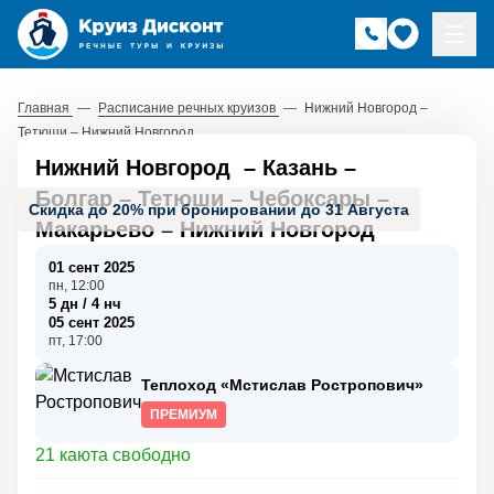
Главная
—
Расписание речных круизов
—
Нижний Новгород –
Тетюши – Нижний Новгород
Нижний Новгород
–
Казань
–
Болгар
–
Тетюши
–
Чебоксары
–
Скидка до 20% при бронировании до 31 Августа
Макарьево
–
Нижний Новгород
01 сент 2025
пн, 12:00
5 дн / 4 нч
05 сент 2025
пт, 17:00
Теплоход «Мстислав Ростропович»
ПРЕМИУМ
21 каюта свободно