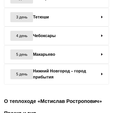
3 день
Тетюши
4 день
Чебоксары
5 день
Макарьево
Нижний Новгород
– город
5 день
прибытия
О теплоходе «Мстислав Ростропович»