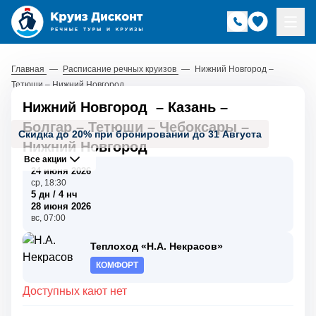
Главная
—
Расписание речных круизов
—
Нижний Новгород –
Тетюши – Нижний Новгород
Нижний Новгород
–
Казань
–
Болгар
–
Тетюши
–
Чебоксары
–
Скидка до 20% при бронировании до 31 Августа
Нижний Новгород
Все акции
24 июня 2026
ср, 18:30
5 дн / 4 нч
28 июня 2026
вс, 07:00
Теплоход «Н.А. Некрасов»
КОМФОРТ
Доступных кают нет