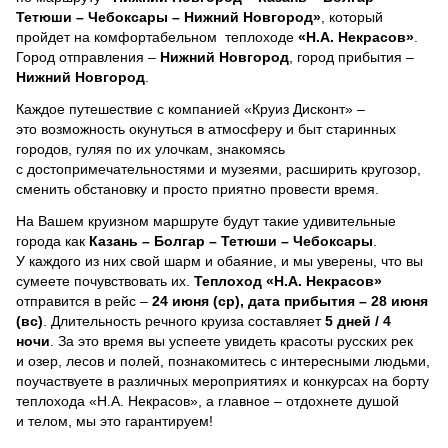
Тетюши – Чебоксары – Нижний Новгород»
, который
пройдет на комфортабельном теплоходе
«Н.А. Некрасов»
.
Город отправления –
Нижний Новгород
, город прибытия –
Нижний Новгород
.
Каждое путешествие с компанией «Круиз Дисконт» –
это возможность окунуться в атмосферу и быт старинных
городов, гуляя по их улочкам, знакомясь
с достопримечательностями и музеями, расширить кругозор,
сменить обстановку и просто приятно провести время.
На Вашем круизном маршруте будут такие удивительные
города как
Казань – Болгар – Тетюши – Чебоксары
.
У каждого из них свой шарм и обаяние, и мы уверены, что вы
сумеете почувствовать их.
Теплоход
«Н.А. Некрасов»
отправится в рейс –
24 июня (ср), дата прибытия – 28 июня
(вс)
. Длительность речного круиза составляет
5 дней / 4
ночи
.
За это время вы успеете увидеть красоты русских рек
и озер, лесов и полей, познакомитесь с интересными людьми,
поучаствуете в различных мероприятиях и конкурсах на борту
теплохода «Н.А. Некрасов», а главное – отдохнете душой
и телом, мы это гарантируем!