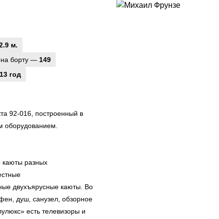
2.9 м.
 на борту —
149
13 год
та 92-016, построенный в
м оборудованием.
ы каюты разных
естные
ные двухъярусные каюты. Во
фен, душ, санузел, обзорное
лулюкс» есть телевизоры и