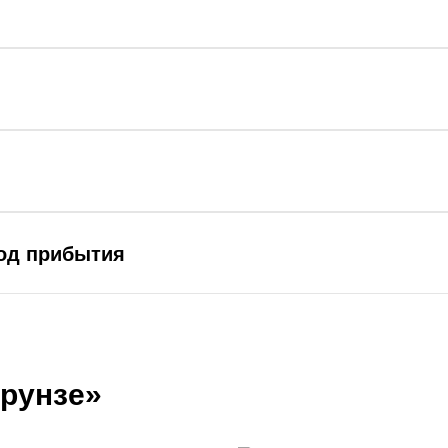
род прибытия
рунзе»