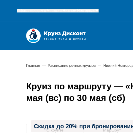
Офисы продаж в Москве и Нижнем Новгороде
Главная
—
Расписание речных круизов
—
Нижний Новгород
Круиз по маршруту — «
мая (вс) по 30 мая (сб)
Скидка до 20% при бронировании
О круизе
Маршрут