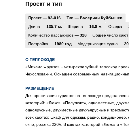
Проект и тип
Проект —
92-016
Тип —
Валериан Куйбышев
Длина —
135.7 м.
Ширина —
16.8 м.
Осадка —
Количество пассажиров —
328
Общее число кают
Постройка —
1980 год
Модернизация судна —
20
О ТЕПЛОХОДЕ
«Михаил Фрунзе» – четырехпалубный теплоход проек
Чехословакии. Оснащен современным навигационны
РАЗМЕЩЕНИЕ
Для проживания туристов на теплоходе представлен
категорий: «Люкс», «Полулюкс», одноместные, двухм
одноярусные, двухместные двухъярусные и трехмест
всех каютах: шкаф для одежды, радио, кондиционер, 
окно, розетка 220V. В каютах категорий «Люкс» и «По