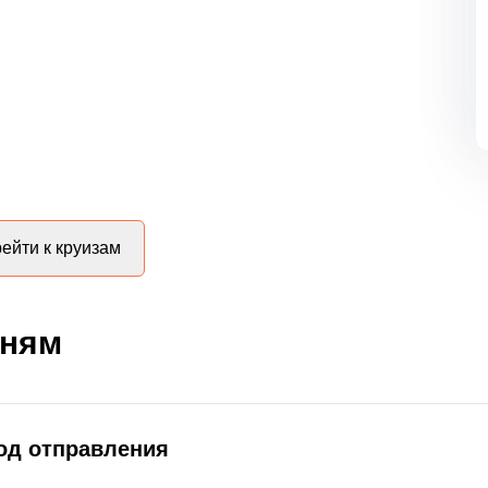
ейти к круизам
дням
род отправления