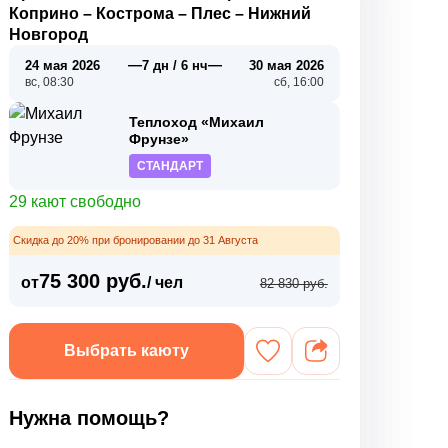
Коприно
–
Кострома
–
Плес
–
Нижний
Новгород
—
—
24 мая 2026
7 дн / 6 нч
30 мая 2026
вс, 08:30
сб, 16:00
Теплоход «Михаил
Фрунзе»
СТАНДАРТ
29 кают свободно
Скидка до 20% при бронировании до 31 Августа
75 300 руб.
от
/ чел
82 830 руб.
Выбрать каюту
Нужна помощь?