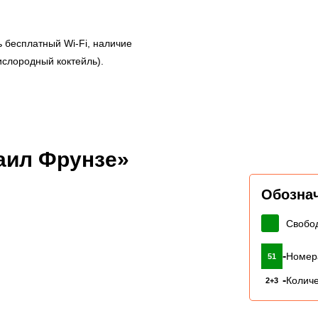
ь бесплатный Wi-Fi, наличие
ислородный коктейль).
аил Фрунзе»
Обозна
Свобо
-
Номер
51
-
Количе
2+3