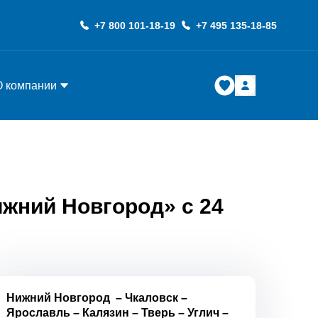
+7 800 101-18-19
+7 495 135-18-85
О компании
ижний Новгород» с 24
Нижний Новгород
–
Чкаловск
–
Ярославль
–
Калязин
–
Тверь
–
Углич
–