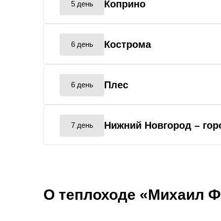
Коприно
5 день
Кострома
6 день
Плес
6 день
Нижний Новгород
– го
7 день
О теплоходе «Михаил Ф