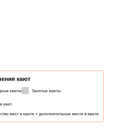
чения кают
дные каюты
Занятые каюты
а кают
ство мест в каюте + дополнительные места в каюте