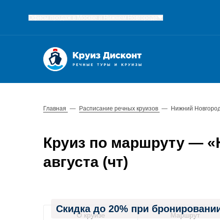
Офисы продаж в Москве и Нижнем Новгороде
Главная
—
Расписание речных круизов
—
Нижний Новгород
Круиз по маршруту — «Н
августа (чт)
Скидка до 20% при бронировании
О круизе
Маршрут