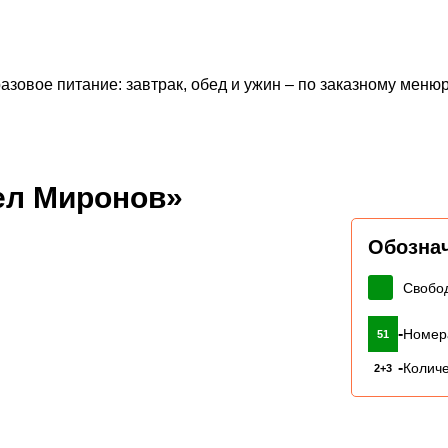
зовое питание: завтрак, обед и ужин – по заказному меню
ел Миронов»
Обозна
Свобо
-
Номер
51
-
Количе
2+3