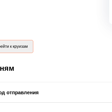
ейти к круизам
дням
род отправления