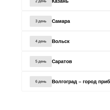
Казань
2 день
Самара
3 день
Вольск
4 день
Саратов
5 день
Волгоград
– город при
6 день