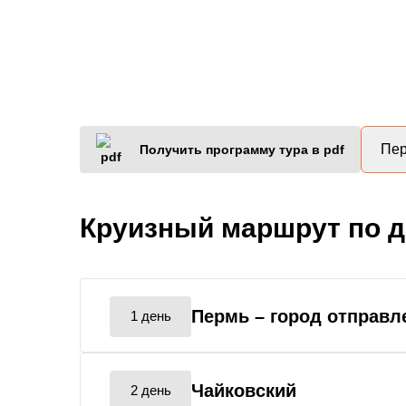
Пер
Получить программу тура в pdf
Круизный маршрут по 
Пермь
– город отправл
1 день
Чайковский
2 день