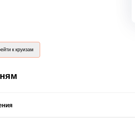
ейти к круизам
дням
ения