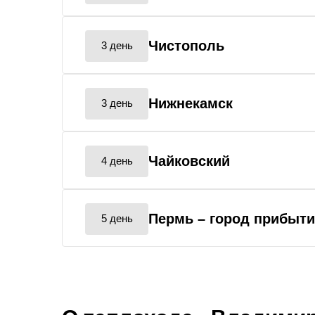
Чистополь
3 день
Нижнекамск
3 день
Чайковский
4 день
Пермь
– город прибыт
5 день