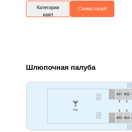
Категории
Схема палуб
кают
Шлюпочная палуба