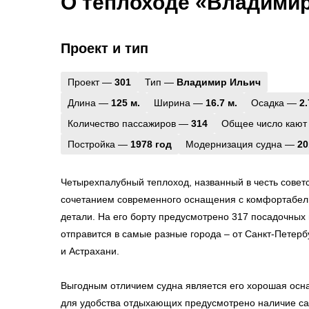
О теплоходе «Владими
Проект и тип
Проект —
301
Тип —
Владимир Ильич
Длина —
125 м.
Ширина —
16.7 м.
Осадка —
2.
Количество пассажиров —
314
Общее число кают
Постройка —
1978 год
Модернизация судна —
20
Четырехпалубный теплоход, названный в честь советс
сочетанием современного оснащения с комфортабел
детали. На его борту предусмотрено 317 посадочных 
отправится в самые разные города – от Санкт-Петер
и Астрахани.
Выгодным отличием судна является его хорошая осна
для удобства отдыхающих предусмотрено наличие са