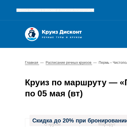
Офисы продаж в Москве и Нижнем Новгороде
Главная
—
Расписание речных круизов
—
Пермь – Чистопо
Круиз по маршруту — «П
по 05 мая (вт)
Скидка до 20% при бронировании
О круизе
Маршрут