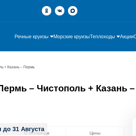
Речные круизы
Морские круизы
Теплоходы
Акции
ль + Казань – Пермь
ермь – Чистополь + Казань – 
 до 31 Августа
О теплоходе
Цены