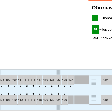
Обозна
Свобо
-
Номер
51
-
Количе
2+3