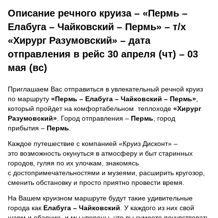
Описание речного круиза – «Пермь –
Елабуга – Чайковский – Пермь» – т/х
«Хирург Разумовский» – дата
отправления в рейс 30 апреля (чт) – 03
мая (вс)
Приглашаем Вас отправиться в увлекательный речной круиз
по маршруту
«Пермь – Елабуга – Чайковский – Пермь»
,
который пройдет на комфортабельном теплоходе
«Хирург
Разумовский»
. Город отправления –
Пермь
, город
прибытия –
Пермь
.
Каждое путешествие с компанией «Круиз Дисконт» –
это возможность окунуться в атмосферу и быт старинных
городов, гуляя по их улочкам, знакомясь
с достопримечательностями и музеями, расширить кругозор,
сменить обстановку и просто приятно провести время.
На Вашем круизном маршруте будут такие удивительные
города как
Елабуга – Чайковский
. У каждого из них свой
шарм и обаяние, и мы уверены, что вы сумеете почувствовать