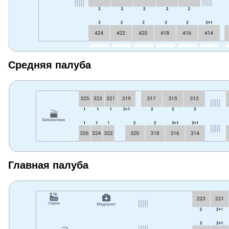
Средняя палуба
Главная палуба