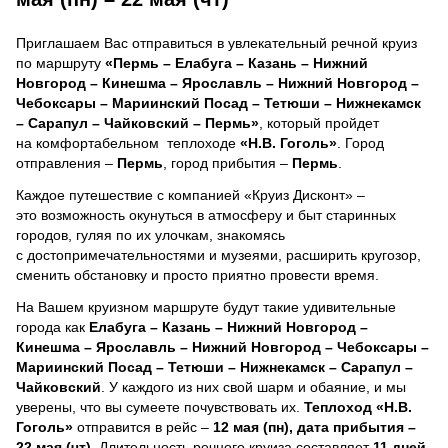
Приглашаем Вас отправиться в увлекательный речной круиз
по маршруту
«Пермь – Елабуга – Казань – Нижний
Новгород – Кинешма – Ярославль – Нижний Новгород –
Чебоксары – Мариинский Посад – Тетюши – Нижнекамск
– Сарапул – Чайковский – Пермь»
, который пройдет
на комфортабельном теплоходе
«Н.В. Гоголь»
. Город
отправления –
Пермь
, город прибытия –
Пермь
.
Каждое путешествие с компанией «Круиз Дисконт» –
это возможность окунуться в атмосферу и быт старинных
городов, гуляя по их улочкам, знакомясь
с достопримечательностями и музеями, расширить кругозор,
сменить обстановку и просто приятно провести время.
На Вашем круизном маршруте будут такие удивительные
города как
Елабуга – Казань – Нижний Новгород –
Кинешма – Ярославль – Нижний Новгород – Чебоксары –
Мариинский Посад – Тетюши – Нижнекамск – Сарапул –
Чайковский
. У каждого из них свой шарм и обаяние, и мы
уверены, что вы сумеете почувствовать их.
Теплоход
«Н.В.
Гоголь»
отправится в рейс –
12 мая (пн), дата прибытия –
22 мая (чт)
. Длительность речного круиза составляет
11 дней