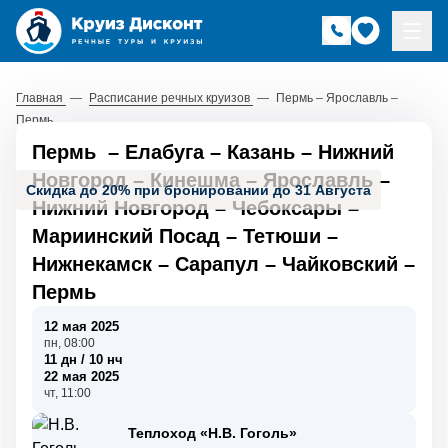
Главная
—
Расписание речных круизов
—
Пермь – Ярославль –
Пермь
Пермь
–
Елабуга
–
Казань
–
Нижний
Новгород
–
Кинешма
–
Ярославль
–
Скидка до 20% при бронировании до 31 Августа
Нижний Новгород
–
Чебоксары
–
Мариинский Посад
–
Тетюши
–
Нижнекамск
–
Сарапул
–
Чайковский
–
Пермь
12 мая 2025
пн, 08:00
11 дн / 10 нч
22 мая 2025
чт, 11:00
Теплоход «Н.В. Гоголь»