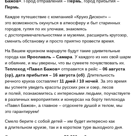
Бажов»
. Город отправления –
Пермь
, город прибытия –
Пермь
.
Каждое путешествие с компанией «Круиз Дисконт» –
это возможность окунуться в атмосферу и быт старинных
городов, гуляя по их улочкам, знакомясь
с достопримечательностями и музеями, расширить кругозор,
сменить обстановку и просто приятно провести время.
На Вашем круизном маршруте будут такие удивительные
города как
Ярославль – Самара
. У каждого из них свой шарм
и обаяние, и мы уверены, что вы сумеете почувствовать их.
Теплоход
«Павел Бажов»
отправится в рейс –
06 августа
(ср), дата прибытия – 16 августа (сб)
. Длительность
речного круиза составляет
11 дней / 10 ночей
.
За это время
вы успеете увидеть красоты русских рек и озер, лесов
и полей, познакомитесь с интересными людьми, поучаствуете
в различных мероприятиях и конкурсах на борту теплохода
«Павел Бажов», а главное – отдохнете душой и телом, мы
это гарантируем!
Смело берите с собой детей – им будет интересно как
в длительном круизе, так и в коротком туре выходного дня.