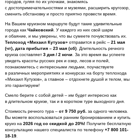
городов, гуляя по их улочкам, знакомясь
с достопримечательностями и музеями, расширить кругозор,
сменить обстановку и просто приятно провести время.
На Вашем круизном маршруте будут такие удивительные
города как
Чайковский
. У каждого из них свой шарм
и обаяние, и мы уверены, что вы сумеете почувствовать их.
Теплоход
«Михаил Кутузов»
отправится в рейс –
21 мая
(чт), дата прибытия – 23 мая (сб)
. Длительность речного
круиза составляет
3 дня / 2 ночи
.
За это время вы успеете
увидеть красоты русских рек и озер, лесов и полей,
познакомитесь с интересными людьми, поучаствуете
в различных мероприятиях и конкурсах на борту теплохода
«Михаил Кутузов», а главное – отдохнете душой и телом, мы
это гарантируем!
Смело берите с собой детей – им будет интересно как
в длительном круизе, так и в коротком туре выходного дня.
Стоимость речного тура –
от 9 750 руб.
за одного человека.
Вы можете воспользоваться ранним бронированием и купить
круиз на
2026 год со скидкой до 20%!
Получите бесплатную
консультацию нашего специалиста по телефону
+7 800 101-
18-19
.