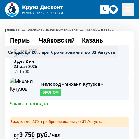
Главная
—
Расписание речных круизов
—
Пермь – Казань
Пермь
–
Чайковский
–
Казань
21 мая 2026
Скидка до 20% при бронировании до 31 Августа
чт, 17:00
3 дн / 2 нч
23 мая 2026
сб, 15:00
Теплоход «Михаил Кутузов»
ЭКОНОМ
5 кают свободно
Скидка до 20% при бронировании до 31 Августа
9 750 руб.
от
/ чел