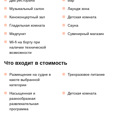
Два ресторана
Бар
Музыкальный салон
Лаундж зона
Киноконцертный зал
Детская комната
Гладильная комната
Сауна
Медпункт
Сувенирный магазин
Wi-fi на борту при
наличии технической
возможности
Что входит в стоимость
Размещение на судне в
Трехразовое питание
каюте выбранной
категории
Насыщенная и
Детская комната
разнообразная
развлекательная
программа