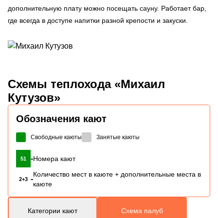
дополнительную плату можно посещать сауну. Работает бар,
где всегда в доступе напитки разной крепости и закуски.
Схемы
теплохода «Михаил
Кутузов»
Обозначения кают
Свободные каюты
Занятые каюты
-
Номера кают
51
Количество мест в каюте + дополнительные места в
-
2+3
каюте
Категории кают
Схема палуб