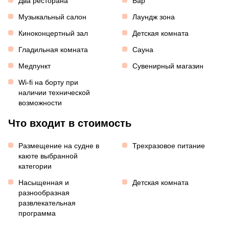
Два ресторана
Бар
Музыкальный салон
Лаундж зона
Киноконцертный зал
Детская комната
Гладильная комната
Сауна
Медпункт
Сувенирный магазин
Wi-fi на борту при
наличии технической
возможности
Что входит в стоимость
Размещение на судне в
Трехразовое питание
каюте выбранной
категории
Насыщенная и
Детская комната
разнообразная
развлекательная
программа