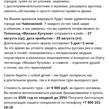
городов, гуляя по их улочкам, знакомясь
с достопримечательностями и музеями, расширить кругозор,
сменить обстановку и просто приятно провести время.
На Вашем круизном маршруте будут такие удивительные
города как
Чайковский
. У каждого из них свой шарм
и обаяние, и мы уверены, что вы сумеете почувствовать их.
Теплоход
«Михаил Кутузов»
отправится в рейс –
27
августа (ср), дата прибытия – 29 августа (пт)
.
Длительность речного круиза составляет
3 дня / 2 ночи
.
За это время вы успеете увидеть красоты русских рек и озер,
лесов и полей, познакомитесь с интересными людьми,
поучаствуете в различных мероприятиях и конкурсах на борту
теплохода «Михаил Кутузов», а главное – отдохнете душой
и телом, мы это гарантируем!
Смело берите с собой детей – им будет интересно как
в длительном круизе, так и в коротком туре выходного дня.
Стоимость речного тура –
от 9 900 руб.
за одного человека.
Вы можете воспользоваться ранним бронированием и купить
круиз на
2026 год со скидкой до 20%!
Получите бесплатную
консультацию нашего специалиста по телефону
+7 800 101-
18-19
.