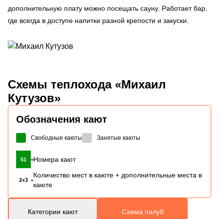
дополнительную плату можно посещать сауну. Работает бар,
где всегда в доступе напитки разной крепости и закуски.
Схемы
теплохода «Михаил
Кутузов»
Обозначения кают
Свободные каюты
Занятые каюты
-
Номера кают
51
Количество мест в каюте + дополнительные места в
-
2+3
каюте
Категории кают
Схема палуб