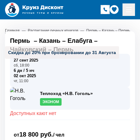
Главная
—
Расписание речных круизов
—
Пермь – Казань – Пермь
Пермь
–
Казань
–
Елабуга
–
Чайковский
–
Пермь
Скидка до 20% при бронировании до 31 Августа
27 сент 2025
сб, 18:00
6 дн / 5 нч
02 окт 2025
чт, 11:00
Теплоход «Н.В. Гоголь»
ЭКОНОМ
Доступных кают нет
18 800 руб.
от
/ чел