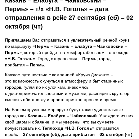
Казань – Елабуга – Чайковский –
Пермь» – т/х «Н.В. Гоголь» – дата
отправления в рейс 27 сентября (сб) – 02
октября (чт)
Приглашаем Вас отправиться в увлекательный речной круиз
по маршруту
«Пермь – Казань – Елабуга – Чайковский –
Пермь»
, который пройдет на комфортабельном теплоходе
«Н.В. Гоголь»
. Город отправления –
Пермь
, город
прибытия –
Пермь
.
Каждое путешествие с компанией «Круиз Дисконт» –
это возможность окунуться в атмосферу и быт старинных
городов, гуляя по их улочкам, знакомясь
с достопримечательностями и музеями, расширить кругозор,
сменить обстановку и просто приятно провести время.
На Вашем круизном маршруте будут такие удивительные
города как
Казань – Елабуга – Чайковский
. У каждого из них
свой шарм и обаяние, и мы уверены, что вы сумеете
почувствовать их.
Теплоход
«Н.В. Гоголь»
отправится
в рейс –
27 сентября (сб), дата прибытия – 02 октября (чт)
.