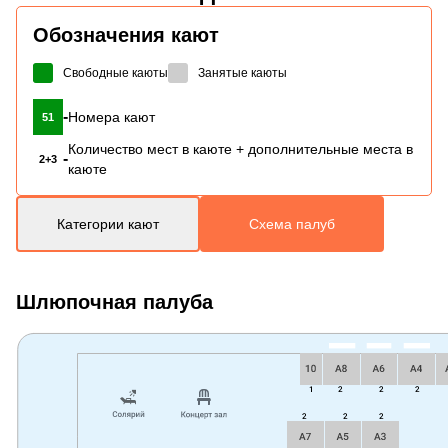
Обозначения кают
Свободные каюты
Занятые каюты
-
Номера кают
51
Количество мест в каюте + дополнительные места в
-
2+3
каюте
Категории кают
Схема палуб
Шлюпочная палуба