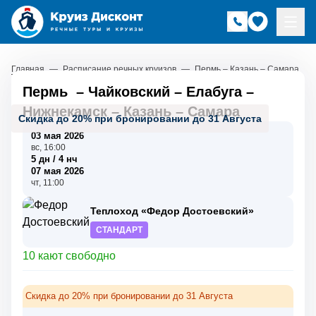
Главная
—
Расписание речных круизов
—
Пермь – Казань – Самара
Пермь
–
Чайковский
–
Елабуга
–
Нижнекамск
–
Казань
–
Самара
Скидка до 20% при бронировании до 31 Августа
03 мая 2026
вс, 16:00
5 дн / 4 нч
07 мая 2026
чт, 11:00
Теплоход «Федор Достоевский»
СТАНДАРТ
10 кают свободно
Скидка до 20% при бронировании до 31 Августа