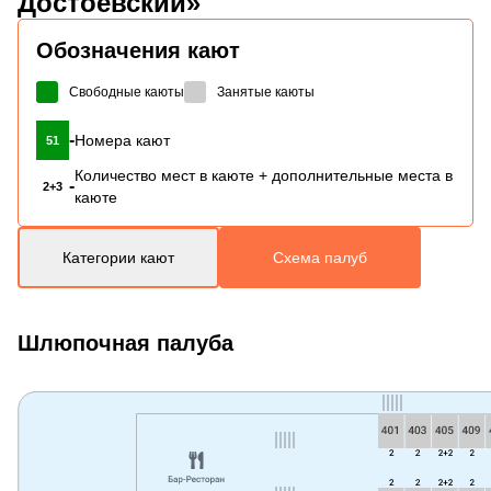
Достоевский»
Обозначения кают
Свободные каюты
Занятые каюты
-
Номера кают
51
Количество мест в каюте + дополнительные места в
-
2+3
каюте
Категории кают
Схема палуб
Шлюпочная палуба