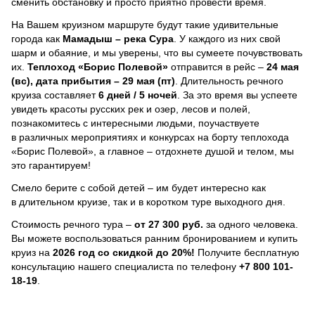
сменить обстановку и просто приятно провести время.
На Вашем круизном маршруте будут такие удивительные
города как
Мамадыш – река Сура
. У каждого из них свой
шарм и обаяние, и мы уверены, что вы сумеете почувствовать
их.
Теплоход
«Борис Полевой»
отправится в рейс –
24 мая
(вс), дата прибытия – 29 мая (пт)
. Длительность речного
круиза составляет
6 дней / 5 ночей
.
За это время вы успеете
увидеть красоты русских рек и озер, лесов и полей,
познакомитесь с интересными людьми, поучаствуете
в различных мероприятиях и конкурсах на борту теплохода
«Борис Полевой», а главное – отдохнете душой и телом, мы
это гарантируем!
Смело берите с собой детей – им будет интересно как
в длительном круизе, так и в коротком туре выходного дня.
Стоимость речного тура –
от 27 300 руб.
за одного человека.
Вы можете воспользоваться ранним бронированием и купить
круиз на
2026 год со скидкой до 20%!
Получите бесплатную
консультацию нашего специалиста по телефону
+7 800 101-
18-19
.