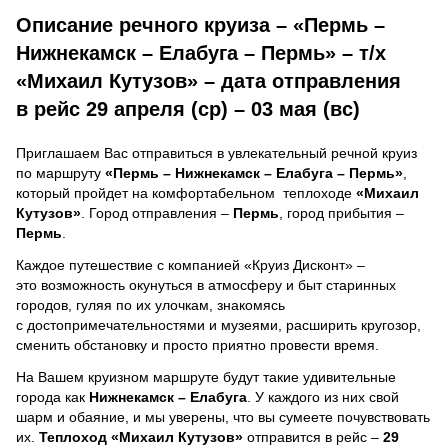
Описание речного круиза – «Пермь –
Нижнекамск – Елабуга – Пермь» – т/х
«Михаил Кутузов» – дата отправления
в рейс 29 апреля (ср) – 03 мая (вс)
Приглашаем Вас отправиться в увлекательный речной круиз
по маршруту
«Пермь – Нижнекамск – Елабуга – Пермь»
,
который пройдет на комфортабельном теплоходе
«Михаил
Кутузов»
. Город отправления –
Пермь
, город прибытия –
Пермь
.
Каждое путешествие с компанией «Круиз Дисконт» –
это возможность окунуться в атмосферу и быт старинных
городов, гуляя по их улочкам, знакомясь
с достопримечательностями и музеями, расширить кругозор,
сменить обстановку и просто приятно провести время.
На Вашем круизном маршруте будут такие удивительные
города как
Нижнекамск – Елабуга
. У каждого из них свой
шарм и обаяние, и мы уверены, что вы сумеете почувствовать
их.
Теплоход
«Михаил Кутузов»
отправится в рейс –
29