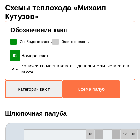
Схемы
теплохода «Михаил
Кутузов»
Обозначения кают
Свободные каюты
Занятые каюты
-
Номера кают
51
Количество мест в каюте + дополнительные места в
-
2+3
каюте
Категории кают
Схема палуб
Шлюпочная палуба