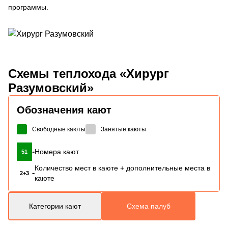
программы.
Схемы
теплохода «Хирург
Разумовский»
Обозначения кают
Свободные каюты
Занятые каюты
-
Номера кают
51
Количество мест в каюте + дополнительные места в
-
2+3
каюте
Категории кают
Схема палуб