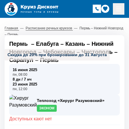
Главная
—
Расписание речных круизов
—
Пермь – Нижний Новгород
– Пермь
Пермь
–
Елабуга
–
Казань
–
Нижний
Новгород
–
Чебоксары
–
Чистополь
–
Скидка до 20% при бронировании до 31 Августа
Сарапул
–
Пермь
16 июня 2025
пн, 08:00
8 дн / 7 нч
23 июня 2025
пн, 12:00
Теплоход «Хирург Разумовский»
ЭКОНОМ
Доступных кают нет