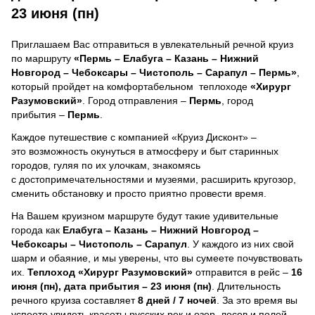
23 июня (пн)
Приглашаем Вас отправиться в увлекательный речной круиз
по маршруту
«Пермь – Елабуга – Казань – Нижний
Новгород – Чебоксары – Чистополь – Сарапул – Пермь»
,
который пройдет на комфортабельном теплоходе
«Хирург
Разумовский»
. Город отправления –
Пермь
, город
прибытия –
Пермь
.
Каждое путешествие с компанией «Круиз Дисконт» –
это возможность окунуться в атмосферу и быт старинных
городов, гуляя по их улочкам, знакомясь
с достопримечательностями и музеями, расширить кругозор,
сменить обстановку и просто приятно провести время.
На Вашем круизном маршруте будут такие удивительные
города как
Елабуга – Казань – Нижний Новгород –
Чебоксары – Чистополь – Сарапул
. У каждого из них свой
шарм и обаяние, и мы уверены, что вы сумеете почувствовать
их.
Теплоход
«Хирург Разумовский»
отправится в рейс –
16
июня (пн), дата прибытия – 23 июня (пн)
. Длительность
речного круиза составляет
8 дней / 7 ночей
.
За это время вы
успеете увидеть красоты русских рек и озер, лесов и полей,