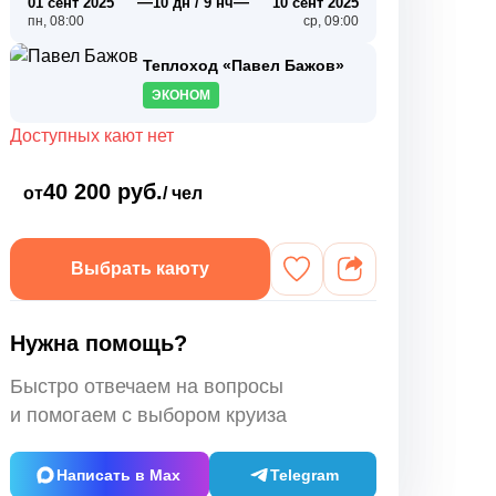
—
—
01 сент 2025
10 дн / 9 нч
10 сент 2025
пн, 08:00
ср, 09:00
Теплоход «Павел Бажов»
ЭКОНОМ
Доступных кают нет
40 200 руб.
от
/ чел
Выбрать каюту
Нужна помощь?
Быстро отвечаем на вопросы
и помогаем с выбором круиза
Написать в Max
Telegram