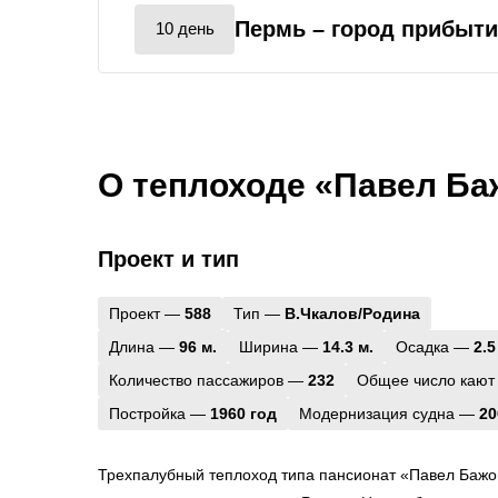
Пермь
– город прибыт
10 день
О теплоходе «Павел Ба
Проект и тип
Проект —
588
Тип —
В.Чкалов/Родина
Длина —
96 м.
Ширина —
14.3 м.
Осадка —
2.5
Количество пассажиров —
232
Общее число кают
Постройка —
1960 год
Модернизация судна —
20
Трехпалубный теплоход типа пансионат «Павел Бажо