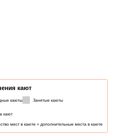
чения кают
дные каюты
Занятые каюты
а кают
ство мест в каюте + дополнительные места в каюте