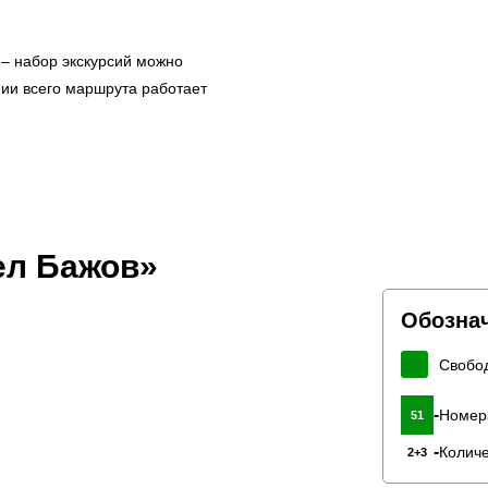
– набор экскурсий можно
нии всего маршрута работает
ел Бажов»
Обозна
Свобо
-
Номер
51
-
Количе
2+3