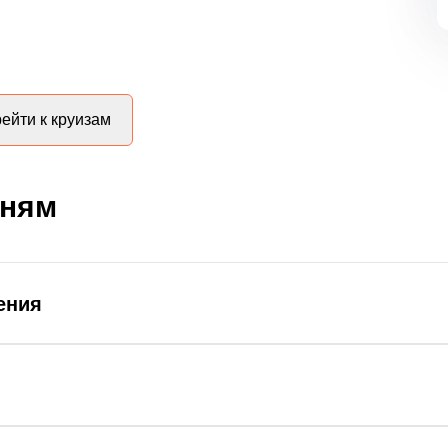
ейти к круизам
дням
ения