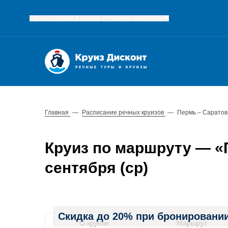
Офисы продаж в Москве и Нижнем Новгороде
Главная
—
Расписание речных круизов
—
Пермь – Саратов
Круиз по маршруту — «П
сентября (ср)
Скидка до 20% при бронировании
О круизе
Маршрут