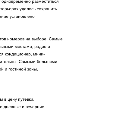
ут одновременно разместиться
нтерьерах удалось сохранить
ание установлено
тов номеров на выборе. Самые
льными местами, радио и
ся кондиционер, мини-
стительны. Самыми большими
й и гостиной зоны,
в цену путевки,
 дневные и вечерние