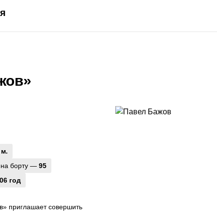
ия
жов»
 м.
 на борту —
95
06 год
в» приглашает совершить