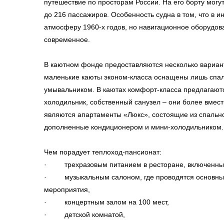
путешествие по просторам России. На его борту мог
до 216 пассажиров. Особенность судна в том, что в и
атмосферу 1960-х годов, но навигационное оборудов
современное.
В каютном фонде предоставляются несколько вариан
маленькие каюты эконом-класса оснащены лишь спа
умывальником. В каютах комфорт-класса предлагают
холодильник, собственный санузел – они более вме
являются апартаменты «Люкс», состоящие из спально
дополненные кондиционером и мини-холодильником.
Чем порадует теплоход-пансионат:
· трехразовым питанием в ресторане, включенным 
· музыкальным салоном, где проводятся основные
мероприятия,
· концертным залом на 100 мест,
· детской комнатой,