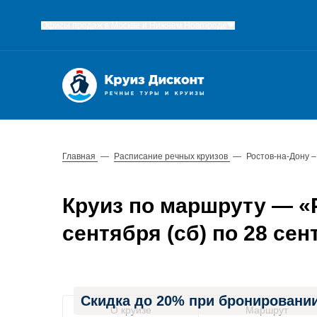
Офисы продаж в Москве и Нижнем Новгороде
Главная
—
Расписание речных круизов
—
Ростов-на-Дону –
Круиз по маршруту — «Р
сентября (сб) по 28 сен
Скидка до 20% при бронировании
О круизе
Маршрут