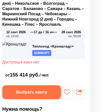
дня)
–
Никольское
–
Волгоград
–
Саратов
–
Балаково
–
Самара
–
Казань
–
Мариинский Посад
–
Чебоксары
–
Нижний Новгород (2 дня)
–
Городец
–
Кинешма
–
Плес
–
Ярославль
—
—
12 сент 2026
17 дн / 16 нч
28 сент 2026
сб, 19:00
пн, 09:00
Теплоход «Кронштадт»
КОМФОРТ
Доступных кают нет
155 414 руб.
от
/ чел
Выбрать каюту
Нужна помощь?