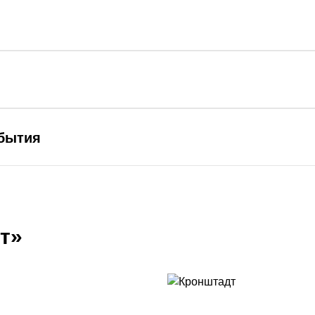
ибытия
т»