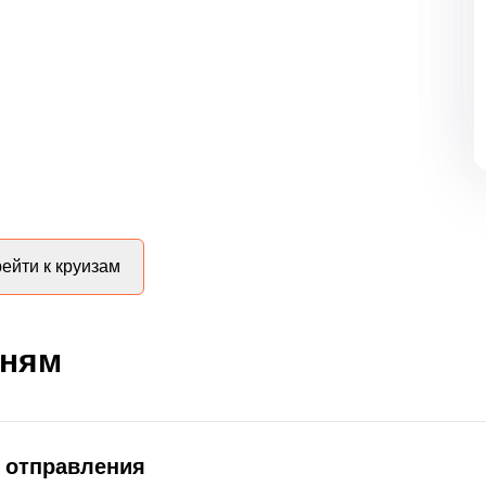
ейти к круизам
дням
д отправления