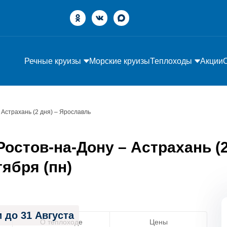
Речные круизы
Морские круизы
Теплоходы
Акции
 Астрахань (2 дня) – Ярославль
остов-на-Дону – Астрахань (2
тября (пн)
 до 31 Августа
О теплоходе
Цены