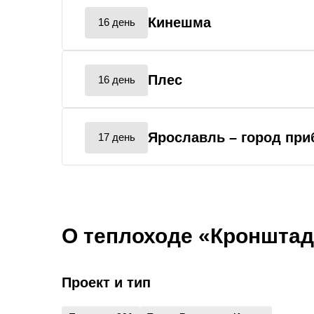
Кинешма
16 день
Плес
16 день
Ярославль
– город пр
17 день
О теплоходе «Кронштад
Проект и тип