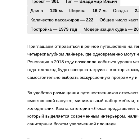
Проект —
301
Тип —
Владимир Ильич
Длина —
125 м.
Ширина —
16.7 м.
Осадка —
2.
Количество пассажиров —
222
Общее число кают
Постройка —
1979 год
Модернизация судна —
20
Приглашаем отправиться в речное путешествие на т
четырехпалубном лайнере, где одновременно могут н
Реновация в 2018 году позволила добиться уровня че
года теплоход будет совершать круизы, в которых ка
самостоятельно выбрать экскурсионную программу и 
За удобство размещения путешественников отвечают 
имеется свой санузел, минимальный набор мебели, т
холодильник. Каюта категории «Люкс» представляет 
который выделяется современным интерьером, нали
санитарным блоком увеличенной площади.