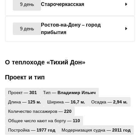
9 день
Старочеркасская
Ростов-на-Дону
– город
9 день
прибытия
О теплоходе «Тихий Дон»
Проект и тип
Проект —
301
Тип —
Владимир Ильич
Длина —
125 м.
Ширина —
16,7 м.
Осадка —
2,94 м.
Количество пассажиров —
220
Общее число кают на борту —
110
Постройка —
1977 год
Модернизация судна —
2011 год