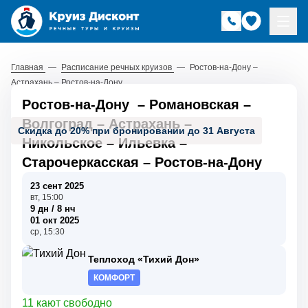
Главная
—
Расписание речных круизов
—
Ростов-на-Дону –
Астрахань – Ростов-на-Дону
Ростов-на-Дону
–
Романовская
–
Волгоград
–
Астрахань
–
Скидка до 20% при бронировании до 31 Августа
Никольское
–
Ильевка
–
Старочеркасская
–
Ростов-на-Дону
23 сент 2025
вт, 15:00
9 дн / 8 нч
01 окт 2025
ср, 15:30
Теплоход «Тихий Дон»
КОМФОРТ
11 кают свободно