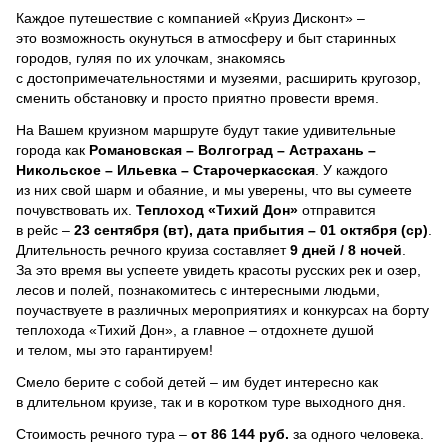
Каждое путешествие с компанией «Круиз Дисконт» –
это возможность окунуться в атмосферу и быт старинных
городов, гуляя по их улочкам, знакомясь
с достопримечательностями и музеями, расширить кругозор,
сменить обстановку и просто приятно провести время.
На Вашем круизном маршруте будут такие удивительные
города как
Романовская – Волгоград – Астрахань –
Никольское – Ильевка – Старочеркасская
. У каждого
из них свой шарм и обаяние, и мы уверены, что вы сумеете
почувствовать их.
Теплоход
«Тихий Дон»
отправится
в рейс –
23 сентября (вт), дата прибытия – 01 октября (ср)
.
Длительность речного круиза составляет
9 дней / 8 ночей
.
За это время вы успеете увидеть красоты русских рек и озер,
лесов и полей, познакомитесь с интересными людьми,
поучаствуете в различных мероприятиях и конкурсах на борту
теплохода «Тихий Дон», а главное – отдохнете душой
и телом, мы это гарантируем!
Смело берите с собой детей – им будет интересно как
в длительном круизе, так и в коротком туре выходного дня.
Стоимость речного тура –
от 86 144 руб.
за одного человека.