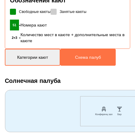
Обозначения кают
Свободные каюты
Занятые каюты
-
Номера кают
51
Количество мест в каюте + дополнительные места в
-
2+3
каюте
Категории кают
Схема палуб
Солнечная палуба