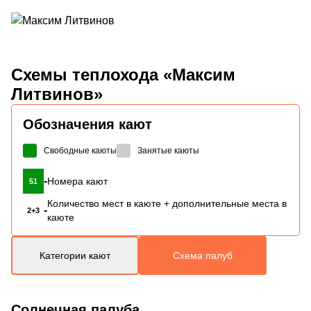
Схемы
теплохода «Максим
Литвинов»
Обозначения кают
Свободные каюты
Занятые каюты
-
Номера кают
51
Количество мест в каюте + дополнительные места в
-
2+3
каюте
Категории кают
Схема палуб
Солнечная палуба