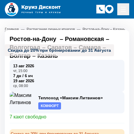
Главная
—
Расписание речных круизов
—
Ростов-на-Дону – Казань
Ростов-на-Дону
–
Романовская
–
Волгоград
–
Саратов
–
Самара
–
Скидка до 20% при бронировании до 31 Августа
Болгар
–
Казань
13 авг 2026
чт, 15:00
7 дн / 6 нч
19 авг 2026
ср, 08:00
Теплоход «Максим Литвинов»
КОМФОРТ
7 кают свободно
Скидка до 20% при бронировании до 31 Августа