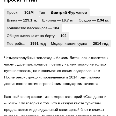
Проект —
302М
Тип —
Дмитрий Фурманов
Длина —
129.1 м.
Ширина —
16.7 м.
Осадка —
2.94 м.
Количество пассажиров —
184
Общее число кают на борту —
102
Постройка —
1991 год
Модернизация судна —
2014 год
Четырехпалубный теплоход «Максим Литвинов» относится к
числу судов-пансионатов, поэтому на нем можно не только
путешествовать, но и заниматься своим оздоровлением.
После реконструкции, проведенной в 2014 году, лайнер
достиг соответствия европейским стандартам качества.
Каютный фонд состоит из номеров категорий «Стандарт» и
«Люкс». Это говорит о том, что в каждой каюте туристам
предлагаются индивидуальный санитарный блок и климат-
контроль, телевизор. За атмосферу уюта отвечают стильные