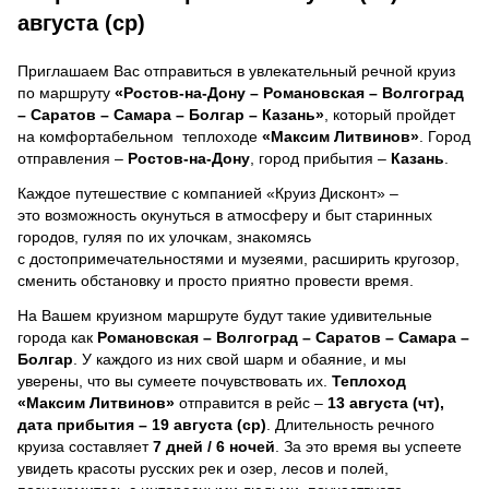
августа (ср)
Приглашаем Вас отправиться в увлекательный речной круиз
по маршруту
«Ростов-на-Дону – Романовская – Волгоград
– Саратов – Самара – Болгар – Казань»
, который пройдет
на комфортабельном теплоходе
«Максим Литвинов»
. Город
отправления –
Ростов-на-Дону
, город прибытия –
Казань
.
Каждое путешествие с компанией «Круиз Дисконт» –
это возможность окунуться в атмосферу и быт старинных
городов, гуляя по их улочкам, знакомясь
с достопримечательностями и музеями, расширить кругозор,
сменить обстановку и просто приятно провести время.
На Вашем круизном маршруте будут такие удивительные
города как
Романовская – Волгоград – Саратов – Самара –
Болгар
. У каждого из них свой шарм и обаяние, и мы
уверены, что вы сумеете почувствовать их.
Теплоход
«Максим Литвинов»
отправится в рейс –
13 августа (чт),
дата прибытия – 19 августа (ср)
. Длительность речного
круиза составляет
7 дней / 6 ночей
.
За это время вы успеете
увидеть красоты русских рек и озер, лесов и полей,