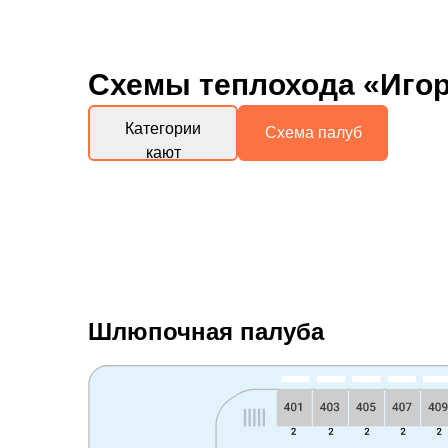
Схемы
теплохода «Иго
Категории
Схема палуб
кают
Шлюпочная палуба