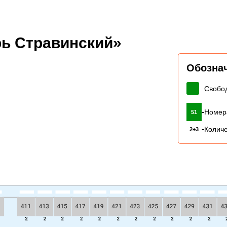
рь Стравинский»
Обозна
Свобо
-
Номер
51
-
Количе
2+3