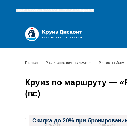
Офисы продаж в Москве и Нижнем Новгороде
Главная
—
Расписание речных круизов
—
Ростов-на-Дону –
Круиз по маршруту — «Р
(вс)
Скидка до 20% при бронировании
О круизе
Маршрут