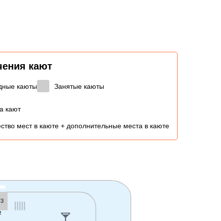
чения кают
дные каюты
Занятые каюты
а кают
ство мест в каюте + дополнительные места в каюте