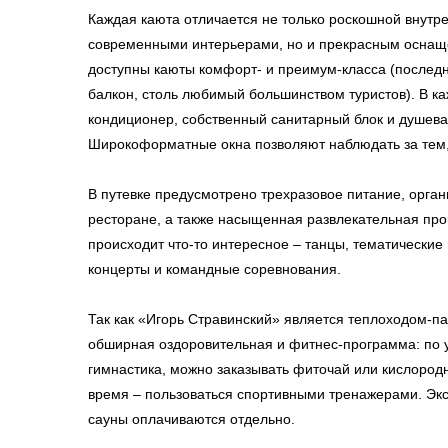
Каждая каюта отличается не только роскошной внутр
современными интерьерами, но и прекрасным оснащ
доступны каюты комфорт- и преимум-класса (послед
балкон, столь любимый большинством туристов). В к
кондиционер, собственный санитарный блок и душева
Широкоформатные окна позволяют наблюдать за тем,
В путевке предусмотрено трехразовое питание, орга
ресторане, а также насыщенная развлекательная пр
происходит что-то интересное – танцы, тематические 
концерты и командные соревнования.
Так как «Игорь Стравинский» является теплоходом-п
обширная оздоровительная и фитнес-программа: по у
гимнастика, можно заказывать фиточай или кислородн
время – пользоваться спортивными тренажерами. Экс
сауны оплачиваются отдельно.