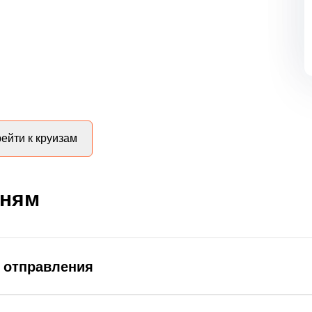
ейти к круизам
дням
д отправления