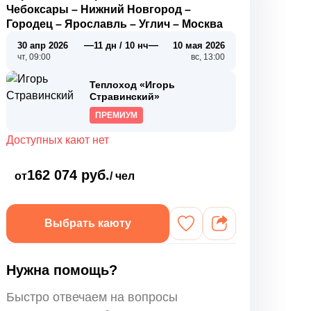
Чебоксары
–
Нижний Новгород
–
Городец
–
Ярославль
–
Углич
–
Москва
—
—
30 апр 2026
11 дн / 10 нч
10 мая 2026
чт, 09:00
вс, 13:00
Теплоход «Игорь
Стравинский»
ПРЕМИУМ
Доступных кают нет
162 074 руб.
от
/ чел
Выбрать каюту
Нужна помощь?
Быстро отвечаем на вопросы