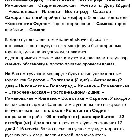
Романовская – Старочеркасская – Ростов-на-Дону (2 дня)
– Романовская – Ильевка – Волгоград – Саратов –
Самара»
, который пройдет на комфортабельном теплоходе
«Константин Федин»
. Город отправления –
Самара
, город
прибытия –
Самара
.
Каждое путешествие с компанией «Круиз Дисконт» –
это возможность окунуться в атмосферу и быт старинных
городов, гуляя по их улочкам, знакомясь
с достопримечательностями и музеями, расширить кругозор,
сменить обстановку и просто приятно провести время.
На Вашем круизном маршруте будут такие удивительные
города как
Саратов – Волгоград (2 дня) – Астрахань (2
дня) – Никольское – Волгоград – Ильевка – Романовская
– Старочеркасская – Ростов-на-Дону (2 дня) –
Романовская – Ильевка – Волгоград – Саратов
. У каждого
из них свой шарм и обаяние, и мы уверены, что вы сумеете
почувствовать их.
Теплоход
«Константин Федин»
отправится в рейс –
06 октября (вт), дата прибытия – 22
октября (чт)
. Длительность речного круиза составляет
17
дней / 16 ночей
.
За это время вы успеете увидеть красоты
русских рек и озер, лесов и полей, познакомитесь