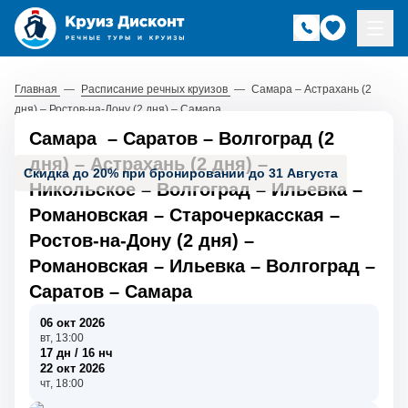
Главная
—
Расписание речных круизов
—
Самара – Астрахань (2
дня) – Ростов-на-Дону (2 дня) – Самара
Самара
–
Саратов
–
Волгоград (2
дня)
–
Астрахань (2 дня)
–
Скидка до 20% при бронировании до 31 Августа
Никольское
–
Волгоград
–
Ильевка
–
Романовская
–
Старочеркасская
–
Ростов-на-Дону (2 дня)
–
Романовская
–
Ильевка
–
Волгоград
–
Саратов
–
Самара
06 окт 2026
вт, 13:00
17 дн / 16 нч
22 окт 2026
чт, 18:00