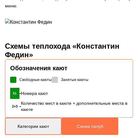
меню.
Схемы
теплохода «Константин
Федин»
Обозначения кают
Свободные каюты
Занятые каюты
-
Номера кают
51
Количество мест в каюте + дополнительные места в
-
2+3
каюте
Категории кают
Схема палуб