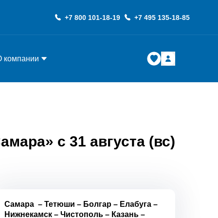
+7 800 101-18-19
+7 495 135-18-85
О компании
мара» с 31 августа (вс)
Самара
–
Тетюши
–
Болгар
–
Елабуга
–
Нижнекамск
–
Чистополь
–
Казань
–