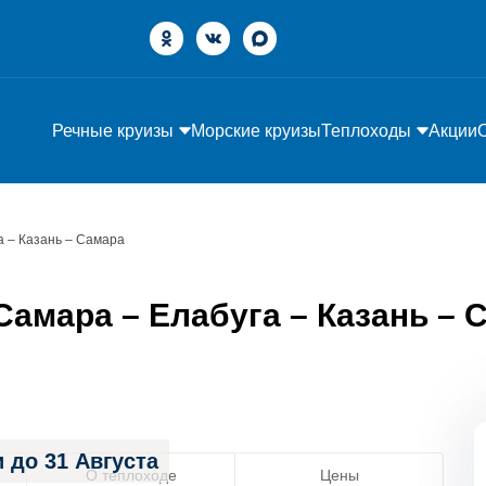
Речные круизы
Морские круизы
Теплоходы
Акции
а – Казань – Самара
амара – Елабуга – Казань – Са
 до 31 Августа
О теплоходе
Цены