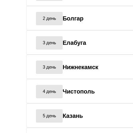
Болгар
2 день
Елабуга
3 день
Нижнекамск
3 день
Чистополь
4 день
Казань
5 день