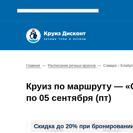
Офисы продаж в Москве и Нижнем Новгороде
Главная
—
Расписание речных круизов
—
Самара – Елабуг
Круиз по маршруту — «С
по 05 сентября (пт)
Скидка до 20% при бронировании
О круизе
Маршрут