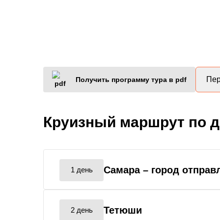
Пер
Получить программу тура в pdf
Круизный маршрут по 
Самара
– город отправ
1 день
Тетюши
2 день