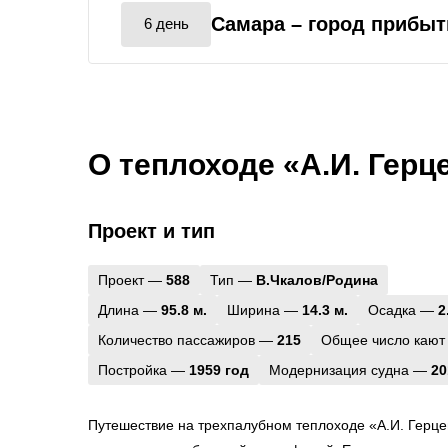
Самара
– город прибыт
6 день
О теплоходе «А.И. Герц
Проект и тип
Проект —
588
Тип —
В.Чкалов/Родина
Длина —
95.8 м.
Ширина —
14.3 м.
Осадка —
2
Количество пассажиров —
215
Общее число кают
Постройка —
1959 год
Модернизация судна —
20
Путешествие на трехпалубном теплоходе «А.И. Герц