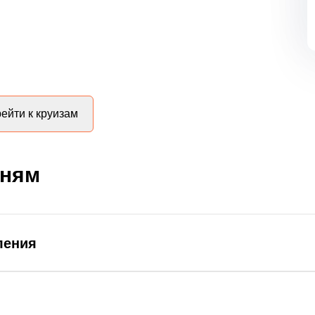
ейти к круизам
дням
ления