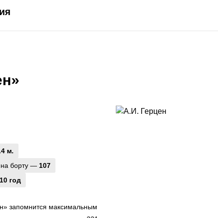
ия
ен»
.4 м.
 на борту —
107
10 год
ен» запомнится максимальным