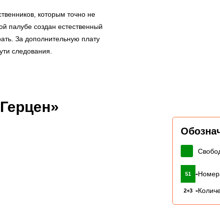
твенников, которым точно не
той палубе создан естественный
рать. За дополнительную плату
пути следования.
 Герцен»
Обозна
Свобо
-
Номер
51
-
Количе
2+3