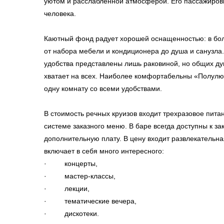
уютом и расслабленной атмосферой. Его пассажиров
человека.
Каютный фонд радует хорошей оснащенностью: в бол
от набора мебели и кондиционера до душа и санузла
удобства представлены лишь раковиной, но общих ду
хватает на всех. Наиболее комфортабельны «Полулю
одну комнату со всеми удобствами.
В стоимость речных круизов входит трехразовое питан
системе заказного меню. В баре всегда доступны к зак
дополнительную плату. В цену входит развлекательна
включает в себя много интересного:
· концерты,
· мастер-классы,
· лекции,
· тематические вечера,
· дискотеки.