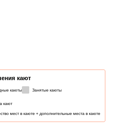
чения кают
дные каюты
Занятые каюты
а кают
ство мест в каюте + дополнительные места в каюте