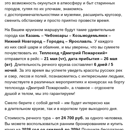
это возможность окунуться в атмосферу и быт старинных
городов, гуляя по их улочкам, знакомясь
с достопримечательностями и музеями, расширить кругозор,
сменить обстановку и просто приятно провести время.
На Вашем круизном маршруте будут такие удивительные
города как
Казань – Чебоксары – Козьмодемьянск –
Нижний Новгород – Городец – Ярославль
. У каждого
из них свой шарм и обаяние, и мы уверены, что вы сумеете
почувствовать их.
Теплоход
«Дмитрий Пожарский»
отправится в рейс –
21 мая (чт), дата прибытия – 26 мая
(вт)
. Длительность речного круиза составляет
6 дней / 5
ночей
.
За это время вы успеете увидеть красоты русских рек
и озер, лесов и полей, познакомитесь с интересными людьми,
поучаствуете в различных мероприятиях и конкурсах на борту
теплохода «Дмитрий Пожарский», а главное – отдохнете
душой и телом, мы это гарантируем!
Смело берите с собой детей – им будет интересно как
в длительном круизе, так и в коротком туре выходного дня.
Стоимость речного тура –
от 24 700 руб.
за одного человека.
Вы можете воспользоваться ранним бронированием и купить
круиз на
2026 год со скидкой до 20%!
Получите бесплатную