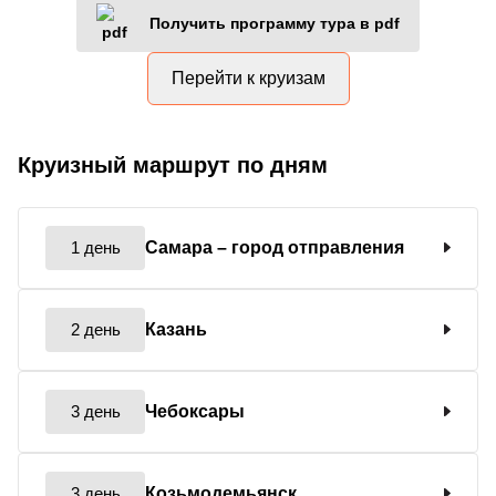
Получить программу тура в pdf
Перейти к круизам
Круизный маршрут по дням
1 день
Самара
– город отправления
2 день
Казань
3 день
Чебоксары
3 день
Козьмодемьянск