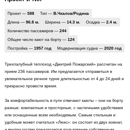
Проект —
588
Тип —
В.Чкалов/Родина
Длина —
96.8 м.
Ширина —
14.3 м.
Осадка —
2.4 м.
Количество пассажиров —
244
Общее число кают на борту —
124
Постройка —
1957 год
Модернизация судна —
2020 год
Трехпалубный теплоход «Дмитрий Пожарский» рассчитан на
прием 236 пассажиров. Им предлагается отправиться в
увлекательное речное турне длительностью от 4 до 24 дней и
прекрасно провести время.
За комфортабельность в пути отвечают каюты – они на борту
разные: компактные и просторные, с частичными удобствами
или оснащенные всем необходимым. Самым стильным и
удобным может считаться «Люкс»: он состоит из двух комнат,
а внутри гостям предлагается пользование собственным