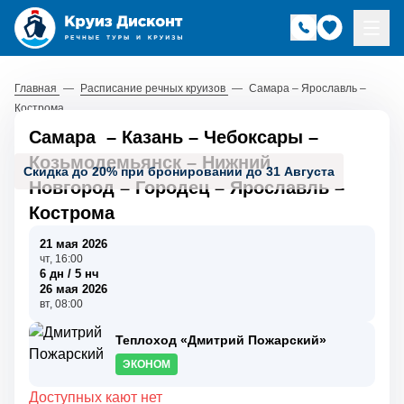
Главная
—
Расписание речных круизов
—
Самара – Ярославль –
Кострома
Самара
–
Казань
–
Чебоксары
–
Козьмодемьянск
–
Нижний
Скидка до 20% при бронировании до 31 Августа
Новгород
–
Городец
–
Ярославль
–
Кострома
21 мая 2026
чт, 16:00
6 дн / 5 нч
26 мая 2026
вт, 08:00
Теплоход «Дмитрий Пожарский»
ЭКОНОМ
Доступных кают нет