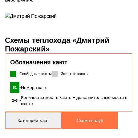
Схемы
теплохода «Дмитрий
Пожарский»
Обозначения кают
Свободные каюты
Занятые каюты
-
Номера кают
51
Количество мест в каюте + дополнительные места в
-
2+3
каюте
Категории кают
Схема палуб