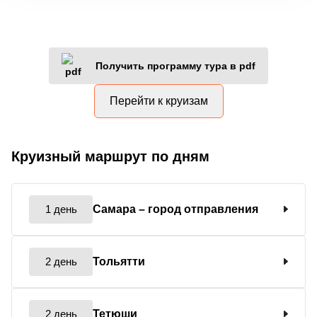
Получить программу тура в pdf
Перейти к круизам
Круизный маршрут по дням
1 день
Самара
– город отправления
2 день
Тольятти
2 день
Тетюши