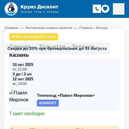
Главная
—
Расписание речных круизов
—
Самара – Казань
КРУИЗ ВЫХОДНОГО ДНЯ
Самара
–
Тольятти
–
Тетюши
–
Скидка до 20% при бронировании до 31 Августа
Казань
10 окт 2025
пт, 21:00
3 дн / 2 нч
12 окт 2025
вс, 19:00
Теплоход «Павел Миронов»
КОМФОРТ
7 кают свободно