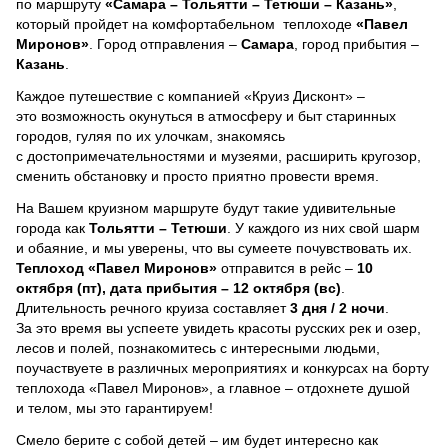
по маршруту
«Самара – Тольятти – Тетюши – Казань»
,
который пройдет на комфортабельном теплоходе
«Павел
Миронов»
. Город отправления –
Самара
, город прибытия –
Казань
.
Каждое путешествие с компанией «Круиз Дисконт» –
это возможность окунуться в атмосферу и быт старинных
городов, гуляя по их улочкам, знакомясь
с достопримечательностями и музеями, расширить кругозор,
сменить обстановку и просто приятно провести время.
На Вашем круизном маршруте будут такие удивительные
города как
Тольятти – Тетюши
. У каждого из них свой шарм
и обаяние, и мы уверены, что вы сумеете почувствовать их.
Теплоход
«Павел Миронов»
отправится в рейс –
10
октября (пт), дата прибытия – 12 октября (вс)
.
Длительность речного круиза составляет
3 дня / 2 ночи
.
За это время вы успеете увидеть красоты русских рек и озер,
лесов и полей, познакомитесь с интересными людьми,
поучаствуете в различных мероприятиях и конкурсах на борту
теплохода «Павел Миронов», а главное – отдохнете душой
и телом, мы это гарантируем!
Смело берите с собой детей – им будет интересно как