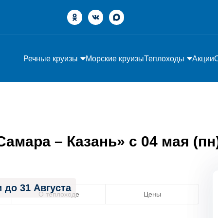
Речные круизы
Морские круизы
Теплоходы
Акции
мара – Казань» с 04 мая (пн) 
 до 31 Августа
О теплоходе
Цены