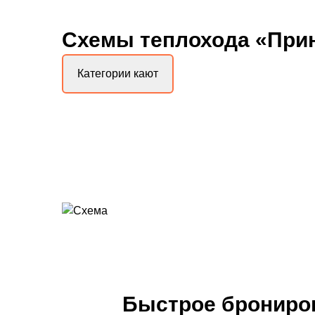
Схемы
теплохода «При
Категории кают
Быстрое бронирова