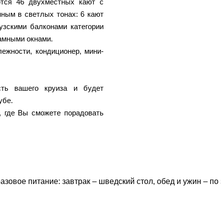
ются 46 двухместных кают с
ным в светлых тонах: 6 кают
узскими балконами категории
амными окнами.
лежности, кондиционер, мини-
сть вашего круиза и будет
убе.
, где Вы сможете порадовать
зовое питание: завтрак – шведский стол, обед и ужин – п