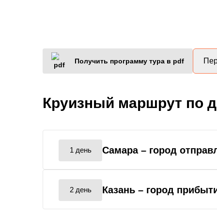
Пер
Получить программу тура в pdf
Круизный маршрут по 
Самара
– город отправ
1 день
Казань
– город прибыт
2 день