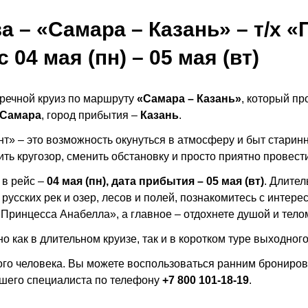
а – «Самара – Казань» – т/х 
 04 мая (пн) – 05 мая (вт)
речной круиз по маршруту
«Самара – Казань»
, который п
Самара
, город прибытия –
Казань
.
» – это возможность окунуться в атмосферу и быт старинны
ть кругозор, сменить обстановку и просто приятно провест
 в рейс –
04 мая (пн), дата прибытия – 05 мая (вт)
. Длител
 русских рек и озер, лесов и полей, познакомитесь с интер
Принцесса Анабелла», а главное – отдохнете душой и телом
о как в длительном круизе, так и в коротком туре выходного
ого человека.
Вы можете воспользоваться ранним бронирова
шего специалиста по телефону
+7 800 101-18-19
.