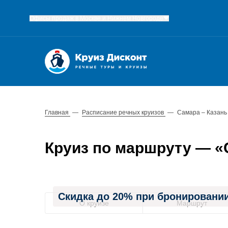
Офисы продаж в Москве и Нижнем Новгороде
Главная
—
Расписание речных круизов
—
Самара – Казань
Круиз по маршруту — «Са
Скидка до 20% при бронировании
О круизе
Маршрут