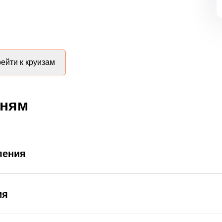
ейти к круизам
дням
ления
ия