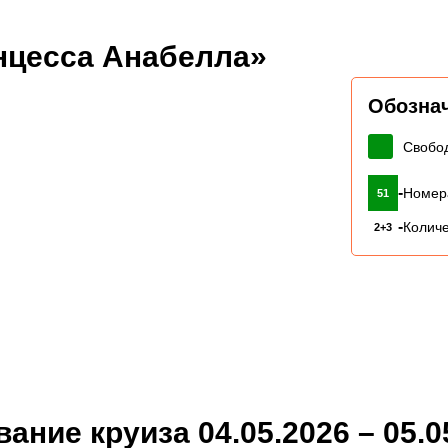
нцесса Анабелла»
Обозна
Свобо
-
Номер
51
-
Количе
2+3
ние круиза 04.05.2026 – 05.