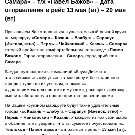
Самара» – т/х «Павел Бажов» – дата
отправления в рейс 13 мая (вт) – 20 мая
(вт)
Приглашаем Вас отправиться в увлекательный речной круиз
по маршруту
«Самара – Казань – Елабуга – Сарапул
(Ижевск, этно) – Пермь – Чайковский – Казань – Самара»
,
который пройдет на комфортабельном теплоходе
«Павел
Бажов»
. Город отправления –
Самара
, город прибытия –
Самара
.
Каждое путешествие с компанией «Круиз Дисконт» –
это возможность окунуться в атмосферу и быт старинных
городов, гуляя по их улочкам, знакомясь
с достопримечательностями и музеями, расширить кругозор,
сменить обстановку и просто приятно провести время.
На Вашем круизном маршруте будут такие удивительные
города как
Казань – Елабуга – Сарапул (Ижевск, этно) –
Пермь – Чайковский – Казань
. У каждого из них свой шарм
и обаяние, и мы уверены, что вы сумеете почувствовать их.
Теплоход
«Павел Бажов»
отправится в рейс –
13 мая (вт),