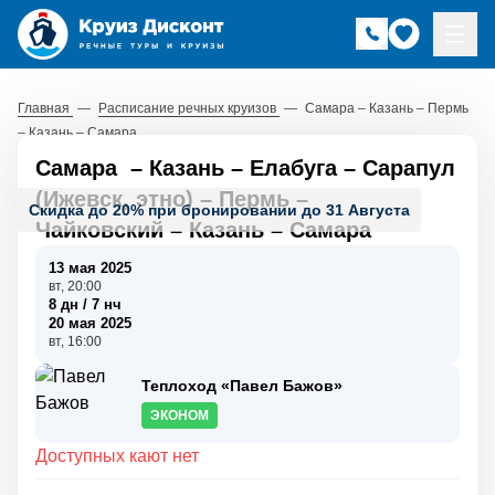
Главная
—
Расписание речных круизов
—
Самара – Казань – Пермь
– Казань – Самара
Самара
–
Казань
–
Елабуга
–
Сарапул
(Ижевск, этно)
–
Пермь
–
Скидка до 20% при бронировании до 31 Августа
Чайковский
–
Казань
–
Самара
13 мая 2025
вт, 20:00
8 дн / 7 нч
20 мая 2025
вт, 16:00
Теплоход «Павел Бажов»
ЭКОНОМ
Доступных кают нет