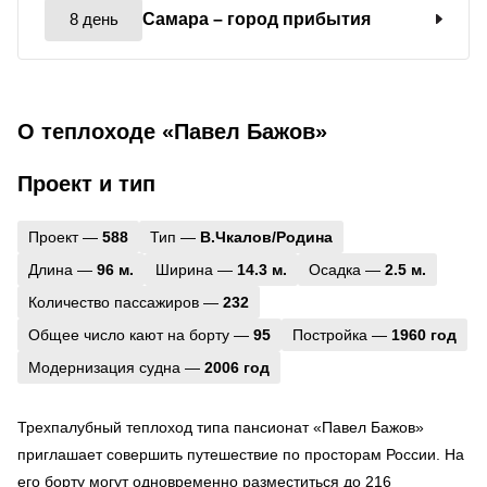
8 день
Самара
– город прибытия
О теплоходе «Павел Бажов»
Проект и тип
Проект —
588
Тип —
В.Чкалов/Родина
Длина —
96 м.
Ширина —
14.3 м.
Осадка —
2.5 м.
Количество пассажиров —
232
Общее число кают на борту —
95
Постройка —
1960 год
Модернизация судна —
2006 год
Трехпалубный теплоход типа пансионат «Павел Бажов»
приглашает совершить путешествие по просторам России. На
его борту могут одновременно разместиться до 216