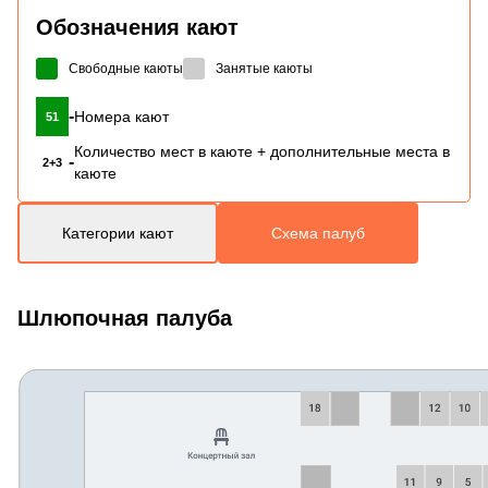
Обозначения кают
Свободные каюты
Занятые каюты
-
Номера кают
51
Количество мест в каюте + дополнительные места в
-
2+3
каюте
Категории кают
Схема палуб
Шлюпочная палуба