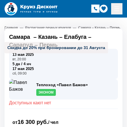
Главная
—
Расписание речных круизов
—
Самара – Казань – Пермь
Самара
–
Казань
–
Елабуга
–
Сарапул
–
Пермь
Скидка до 20% при бронировании до 31 Августа
13 мая 2025
вт, 20:00
5 дн / 4 нч
17 мая 2025
сб, 09:00
Теплоход «Павел Бажов»
ЭКОНОМ
Доступных кают нет
16 300 руб.
от
/ чел