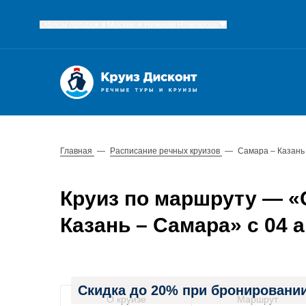
Офисы продаж в Москве и Нижнем Новгороде
Главная
—
Расписание речных круизов
—
Самара – Казань
Круиз по маршруту — «С
Казань – Самара» с 04 ав
Скидка до 20% при бронировании
О круизе
Маршрут