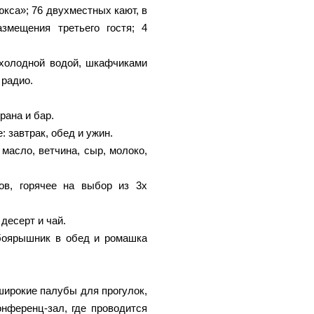
кса»; 76 двухместных кают, в
змещения третьего гостя; 4
 холодной водой, шкафчиками
 радио.
рана и бар.
: завтрак, обед и ужин.
масло, ветчина, сыр, молоко,
ов, горячее на выбор из 3х
 десерт и чай.
 боярышник в обед и ромашка
широкие палубы для прогулок,
нференц-зал, где проводится