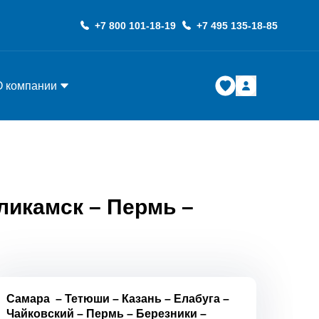
+7 800 101-18-19
+7 495 135-18-85
О компании
ликамск – Пермь –
Самара
–
Тетюши
–
Казань
–
Елабуга
–
Чайковский
–
Пермь
–
Березники
–