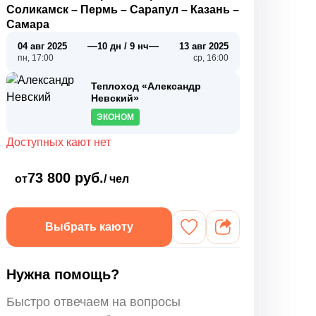
Соликамск
–
Пермь
–
Сарапул
–
Казань
–
Самара
—
—
04 авг 2025
10 дн / 9 нч
13 авг 2025
пн, 17:00
ср, 16:00
Теплоход «Александр
Невский»
ЭКОНОМ
Доступных кают нет
73 800 руб.
от
/ чел
Выбрать каюту
Нужна помощь?
Быстро отвечаем на вопросы