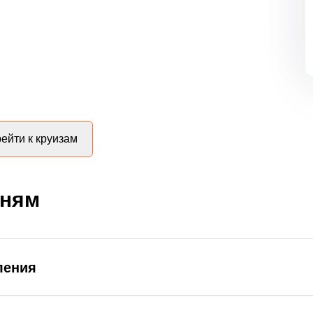
ейти к круизам
дням
ления