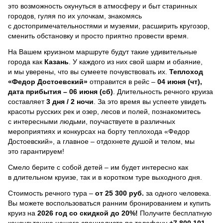
это возможность окунуться в атмосферу и быт старинных
городов, гуляя по их улочкам, знакомясь
с достопримечательностями и музеями, расширить кругозор,
сменить обстановку и просто приятно провести время.
На Вашем круизном маршруте будут такие удивительные
города как
Казань
. У каждого из них свой шарм и обаяние,
и мы уверены, что вы сумеете почувствовать их.
Теплоход
«Федор Достоевский»
отправится в рейс –
04 июня (чт),
дата прибытия – 06 июня (сб)
. Длительность речного круиза
составляет
3 дня / 2 ночи
.
За это время вы успеете увидеть
красоты русских рек и озер, лесов и полей, познакомитесь
с интересными людьми, поучаствуете в различных
мероприятиях и конкурсах на борту теплохода «Федор
Достоевский», а главное – отдохнете душой и телом, мы
это гарантируем!
Смело берите с собой детей – им будет интересно как
в длительном круизе, так и в коротком туре выходного дня.
Стоимость речного тура –
от 25 300 руб.
за одного человека.
Вы можете воспользоваться ранним бронированием и купить
круиз на
2026 год со скидкой до 20%!
Получите бесплатную
консультацию нашего специалиста по телефону
+7 800 101-