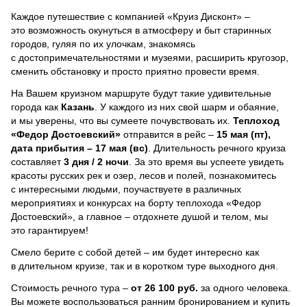
Каждое путешествие с компанией «Круиз Дисконт» –
это возможность окунуться в атмосферу и быт старинных
городов, гуляя по их улочкам, знакомясь
с достопримечательностями и музеями, расширить кругозор,
сменить обстановку и просто приятно провести время.
На Вашем круизном маршруте будут такие удивительные
города как
Казань
. У каждого из них свой шарм и обаяние,
и мы уверены, что вы сумеете почувствовать их.
Теплоход
«Федор Достоевский»
отправится в рейс –
15 мая (пт),
дата прибытия – 17 мая (вс)
. Длительность речного круиза
составляет
3 дня / 2 ночи
.
За это время вы успеете увидеть
красоты русских рек и озер, лесов и полей, познакомитесь
с интересными людьми, поучаствуете в различных
мероприятиях и конкурсах на борту теплохода «Федор
Достоевский», а главное – отдохнете душой и телом, мы
это гарантируем!
Смело берите с собой детей – им будет интересно как
в длительном круизе, так и в коротком туре выходного дня.
Стоимость речного тура –
от 26 100 руб.
за одного человека.
Вы можете воспользоваться ранним бронированием и купить