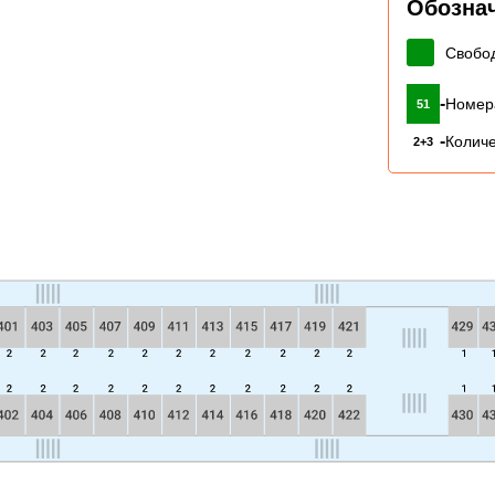
Обозна
Свобо
-
Номер
51
-
Количе
2+3