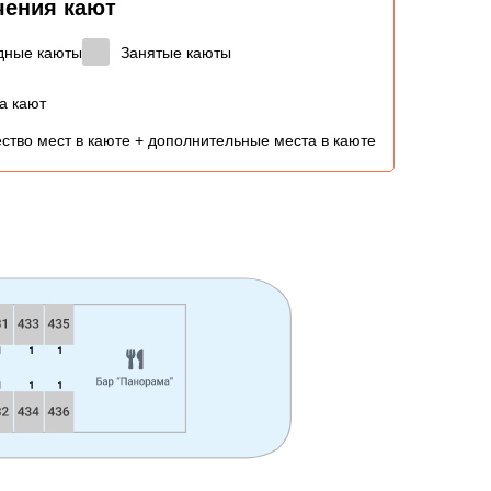
чения кают
дные каюты
Занятые каюты
а кают
ство мест в каюте + дополнительные места в каюте