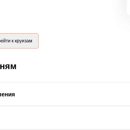
ейти к круизам
дням
ления