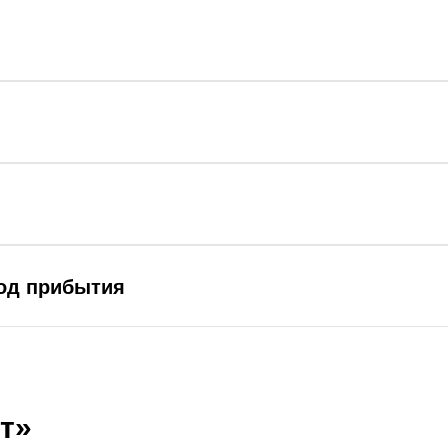
род прибытия
т»