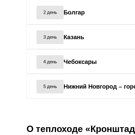
Болгар
2 день
Казань
3 день
Чебоксары
4 день
Нижний Новгород
– го
5 день
О теплоходе «Кронштад