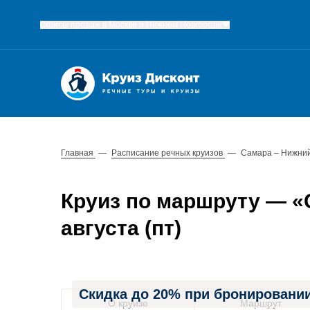
Офисы продаж в Москве и Нижнем Новгороде
Главная
—
Расписание речных круизов
—
Самара – Нижний
Круиз по маршруту — «С
августа (пт)
Скидка до 20% при бронировании
О круизе
Маршрут