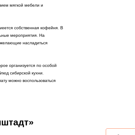
чием мягкой мебели и
имеется собственная кофейня. В
льные мероприятия. На
, желающие насладиться
орое организуется по особой
блюд сибирской кухни.
лату можно воспользоваться
нштадт»