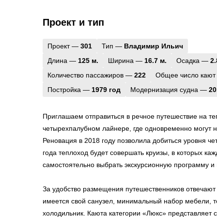
Проект и тип
Проект —
301
Тип —
Владимир Ильич
Длина —
125 м.
Ширина —
16.7 м.
Осадка —
2.
Количество пассажиров —
222
Общее число кают
Постройка —
1979 год
Модернизация судна —
20
Приглашаем отправиться в речное путешествие на т
четырехпалубном лайнере, где одновременно могут н
Реновация в 2018 году позволила добиться уровня че
года теплоход будет совершать круизы, в которых ка
самостоятельно выбрать экскурсионную программу и 
За удобство размещения путешественников отвечают 
имеется свой санузел, минимальный набор мебели, т
холодильник. Каюта категории «Люкс» представляет 