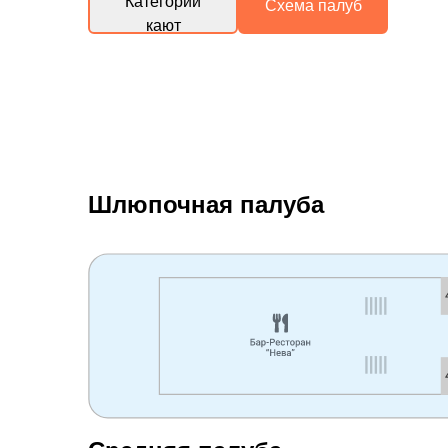
Категории
Схема палуб
кают
Шлюпочная палуба