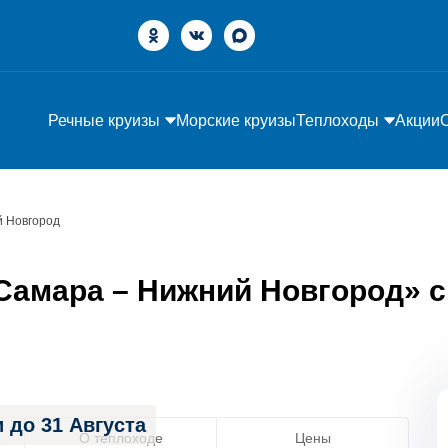
Речные круизы
Морские круизы
Теплоходы
Акции
 Новгород
амара – Нижний Новгород» с 0
 до 31 Августа
О теплоходе
Цены