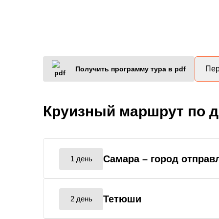
Пер
Получить программу тура в pdf
Круизный маршрут по 
Самара
– город отправ
1 день
Тетюши
2 день