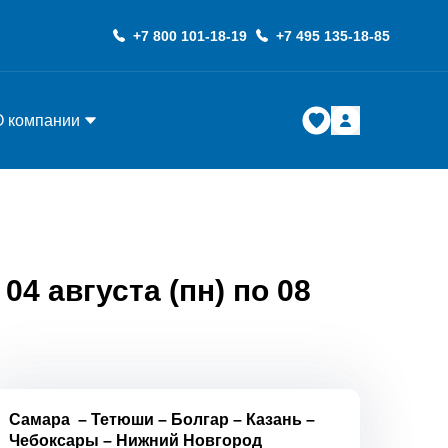
+7 800 101-18-19
+7 495 135-18-85
О компании
4 августа (пн) по 08
Самара
–
Тетюши
–
Болгар
–
Казань
–
Чебоксары
–
Нижний Новгород