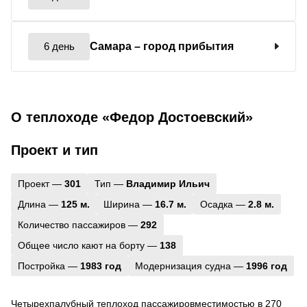
6 день
Самара
– город прибытия
О теплоходе «Федор Достоевский»
Проект и тип
Проект —
301
Тип —
Владимир Ильич
Длина —
125 м.
Ширина —
16.7 м.
Осадка —
2.8 м.
Количество пассажиров —
292
Общее число кают на борту —
138
Постройка —
1983 год
Модернизация судна —
1996 год
Четырехпалубный теплоход пассажировместимостью в 270