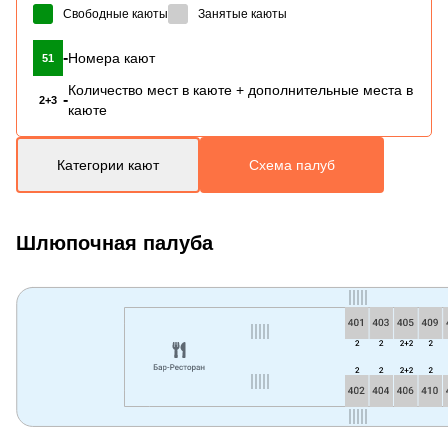
Свободные каюты
Занятые каюты
-
Номера кают
51
Количество мест в каюте + дополнительные места в
-
2+3
каюте
Категории кают
Схема палуб
Шлюпочная палуба