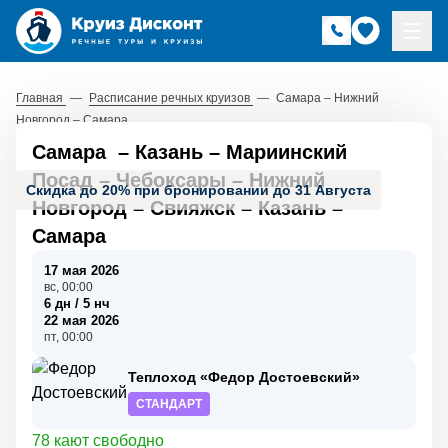
Главная
—
Расписание речных круизов
—
Самара – Нижний
Новгород – Самара
Самара
–
Казань
–
Мариинский
Посад
–
Чебоксары
–
Нижний
Скидка до 20% при бронировании до 31 Августа
Новгород
–
Свияжск
–
Казань
–
Самара
17 мая 2026
вс, 00:00
6 дн / 5 нч
22 мая 2026
пт, 00:00
Теплоход «Федор Достоевский»
СТАНДАРТ
78 кают свободно