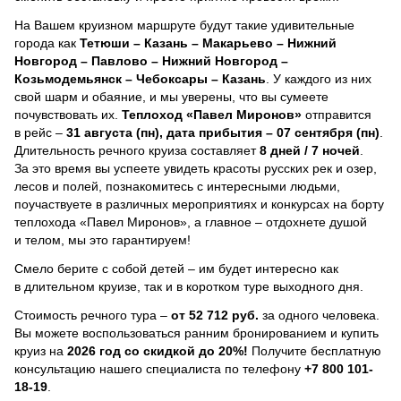
На Вашем круизном маршруте будут такие удивительные
города как
Тетюши – Казань – Макарьево – Нижний
Новгород – Павлово – Нижний Новгород –
Козьмодемьянск – Чебоксары – Казань
. У каждого из них
свой шарм и обаяние, и мы уверены, что вы сумеете
почувствовать их.
Теплоход
«Павел Миронов»
отправится
в рейс –
31 августа (пн), дата прибытия – 07 сентября (пн)
.
Длительность речного круиза составляет
8 дней / 7 ночей
.
За это время вы успеете увидеть красоты русских рек и озер,
лесов и полей, познакомитесь с интересными людьми,
поучаствуете в различных мероприятиях и конкурсах на борту
теплохода «Павел Миронов», а главное – отдохнете душой
и телом, мы это гарантируем!
Смело берите с собой детей – им будет интересно как
в длительном круизе, так и в коротком туре выходного дня.
Стоимость речного тура –
от 52 712 руб.
за одного человека.
Вы можете воспользоваться ранним бронированием и купить
круиз на
2026 год со скидкой до 20%!
Получите бесплатную
консультацию нашего специалиста по телефону
+7 800 101-
18-19
.