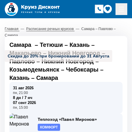
Главная
—
Расписание речных круизов
—
Самара – Павлово –
Самара
Самара
–
Тетюши
–
Казань
–
Макарьево
–
Нижний Новгород
–
Скидка до 20% при бронировании до 31 Августа
Павлово
–
Нижний Новгород
–
Козьмодемьянск
–
Чебоксары
–
Казань
–
Самара
31 авг 2026
пн, 21:00
8 дн / 7 нч
07 сент 2026
пн, 15:00
Теплоход «Павел Миронов»
КОМФОРТ