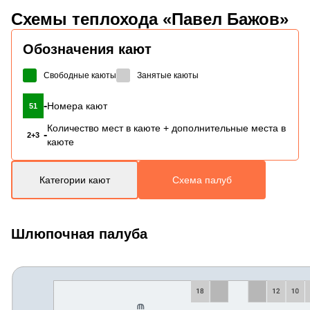
Схемы
теплохода «Павел Бажов»
Обозначения кают
Свободные каюты
Занятые каюты
-
Номера кают
51
Количество мест в каюте + дополнительные места в
-
2+3
каюте
Категории кают
Схема палуб
Шлюпочная палуба