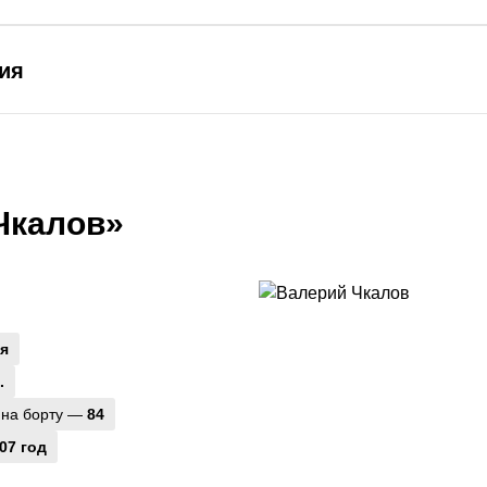
ия
Чкалов»
я
.
 на борту —
84
07 год