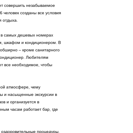
ет совершить незабываемое
6 человек созданы все условия
 отдыха.
: в самых дешевых номерах
м, шкафом и кондиционером. В
обширно – кроме санитарного
 кондиционер. Любителям
ют все необходимое, чтобы
мой атмосфере, чему
ы и насыщенные экскурсии в
зов и организуется в
ным часам работает бар, где
, оздоровительные процедуры,