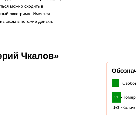
ться можно сходить в
чный аквагрим». Имеется
лнышком в погожие деньки.
ерий Чкалов»
Обозна
Свобо
-
Номер
51
-
Количе
2+3