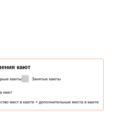
чения кают
дные каюты
Занятые каюты
а кают
ство мест в каюте + дополнительные места в каюте