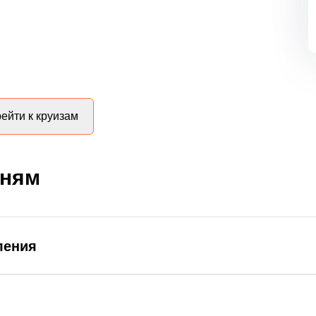
ейти к круизам
дням
ления