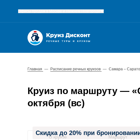
Офисы продаж в Москве и Нижнем Новгороде
Главная
—
Расписание речных круизов
—
Самара – Сарато
Круиз по маршруту — «С
октября (вс)
Скидка до 20% при бронировании
О круизе
Маршрут