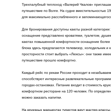
Трехпалубный теплоход «Валерий Чкалов» приглаша
путешествие по Волге. На судне вместительностью 19
для максимально расслабленного и запоминающегося
Для бронирования доступны каюты разной категории
оснащение представлено кроватями, туалетом, душе
каютах повышенной комфортности оснащение более 
блока здесь предлагаются телевизор, холодильник и
просторности стоит выбрать «Люксы»: они также име
путешествие прошло комфортно.
Каждый рейс по рекам России проходит в незабывае
способствуют интересные развлекательные программ
городах-остановках. Питание входит в стоимость круи
комфортном ресторане на 120 человек. По определен
можно заказать напитки.
На круизных маршрутах туристов ждут мастер-классы