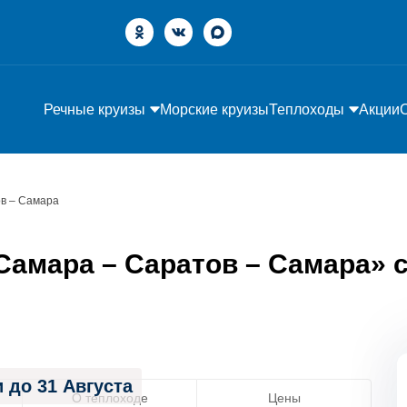
Речные круизы
Морские круизы
Теплоходы
Акции
в – Самара
амара – Саратов – Самара» с 
 до 31 Августа
О теплоходе
Цены