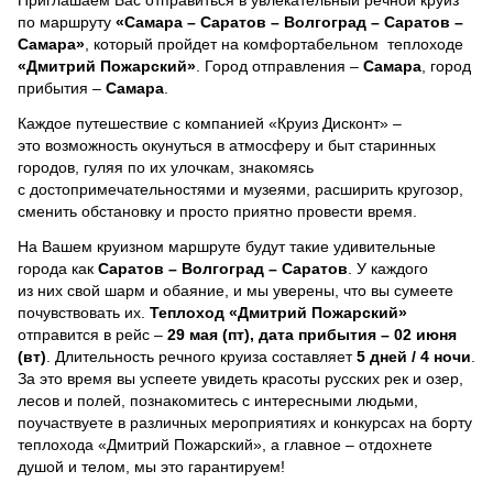
по маршруту
«Самара – Саратов – Волгоград – Саратов –
Самара»
, который пройдет на комфортабельном теплоходе
«Дмитрий Пожарский»
. Город отправления –
Самара
, город
прибытия –
Самара
.
Каждое путешествие с компанией «Круиз Дисконт» –
это возможность окунуться в атмосферу и быт старинных
городов, гуляя по их улочкам, знакомясь
с достопримечательностями и музеями, расширить кругозор,
сменить обстановку и просто приятно провести время.
На Вашем круизном маршруте будут такие удивительные
города как
Саратов – Волгоград – Саратов
. У каждого
из них свой шарм и обаяние, и мы уверены, что вы сумеете
почувствовать их.
Теплоход
«Дмитрий Пожарский»
отправится в рейс –
29 мая (пт), дата прибытия – 02 июня
(вт)
. Длительность речного круиза составляет
5 дней / 4 ночи
.
За это время вы успеете увидеть красоты русских рек и озер,
лесов и полей, познакомитесь с интересными людьми,
поучаствуете в различных мероприятиях и конкурсах на борту
теплохода «Дмитрий Пожарский», а главное – отдохнете
душой и телом, мы это гарантируем!