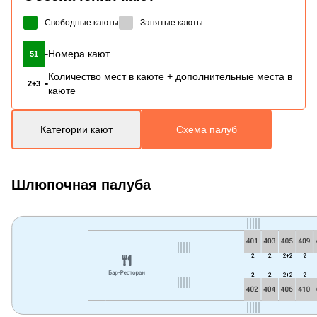
Свободные каюты
Занятые каюты
-
Номера кают
51
Количество мест в каюте + дополнительные места в
-
2+3
каюте
Категории кают
Схема палуб
Шлюпочная палуба