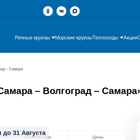
Речные круизы
Морские круизы
Теплоходы
Акции
рад – Самара
амара – Волгоград – Самара» 
 до 31 Августа
О теплоходе
Цены