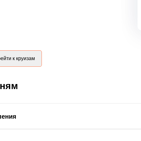
ейти к круизам
дням
ления