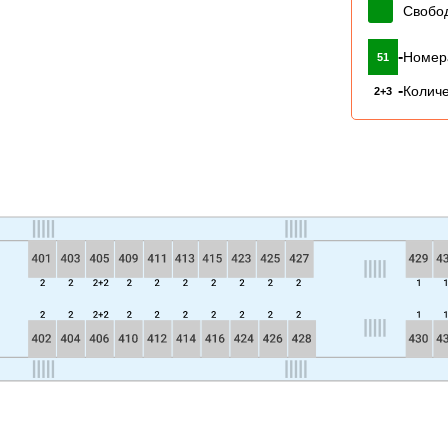
Свобо
-
Номер
51
-
Количе
2+3