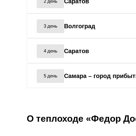
Саратов
2 день
Волгоград
3 день
Саратов
4 день
Самара
– город прибыт
5 день
О теплоходе «Федор До