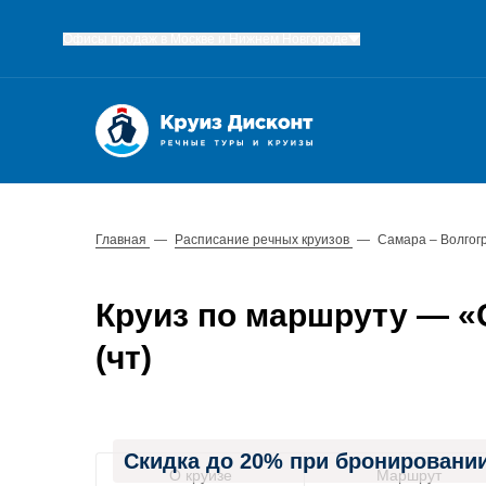
Офисы продаж в Москве и Нижнем Новгороде
Главная
—
Расписание речных круизов
—
Самара – Волгог
Круиз по маршруту — «С
(чт)
Скидка до 20% при бронировании
О круизе
Маршрут