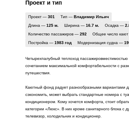
Проект и тип
Проект —
301
Тип —
Владимир Ильич
Длина —
125 м.
Ширина —
16.7 м.
Осадка —
2.
Количество пассажиров —
292
Общее число кают
Постройка —
1983 год
Модернизация судна —
19
Четырехпалубный теплоход пассажировместимостью в
сочетанием максимальной комфортабельности с разн
путешествия.
Каютный фонд радует разнообразными вариантами д
сэкономить, может выбрать стандартные номера с ту
кондиционером. Кому хочется комфорта, стоит обрат
категории «Люкс». В них кроме санитарного блока с 
телевизор, холодильник и кондиционер.