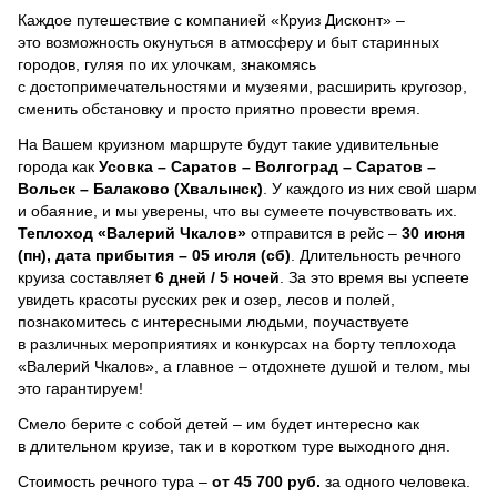
Каждое путешествие с компанией «Круиз Дисконт» –
это возможность окунуться в атмосферу и быт старинных
городов, гуляя по их улочкам, знакомясь
с достопримечательностями и музеями, расширить кругозор,
сменить обстановку и просто приятно провести время.
На Вашем круизном маршруте будут такие удивительные
города как
Усовка – Саратов – Волгоград – Саратов –
Вольск – Балаково (Хвалынск)
. У каждого из них свой шарм
и обаяние, и мы уверены, что вы сумеете почувствовать их.
Теплоход
«Валерий Чкалов»
отправится в рейс –
30 июня
(пн), дата прибытия – 05 июля (сб)
. Длительность речного
круиза составляет
6 дней / 5 ночей
.
За это время вы успеете
увидеть красоты русских рек и озер, лесов и полей,
познакомитесь с интересными людьми, поучаствуете
в различных мероприятиях и конкурсах на борту теплохода
«Валерий Чкалов», а главное – отдохнете душой и телом, мы
это гарантируем!
Смело берите с собой детей – им будет интересно как
в длительном круизе, так и в коротком туре выходного дня.
Стоимость речного тура –
от 45 700 руб.
за одного человека.