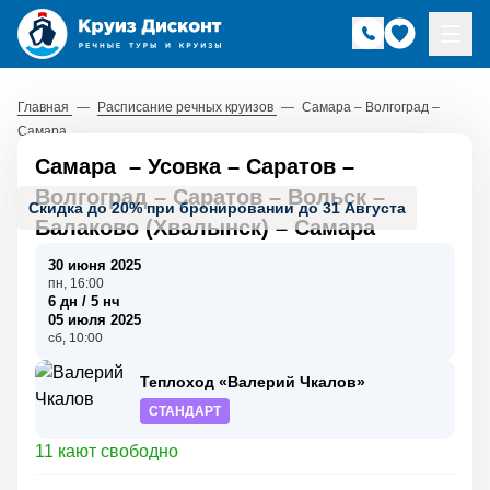
Главная
—
Расписание речных круизов
—
Самара – Волгоград –
Самара
Самара
–
Усовка
–
Саратов
–
Волгоград
–
Саратов
–
Вольск
–
Скидка до 20% при бронировании до 31 Августа
Балаково (Хвалынск)
–
Самара
30 июня 2025
пн, 16:00
6 дн / 5 нч
05 июля 2025
сб, 10:00
Теплоход «Валерий Чкалов»
СТАНДАРТ
11 кают свободно