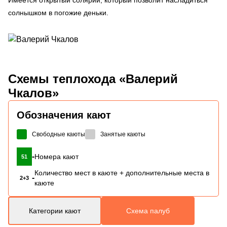
солнышком в погожие деньки.
Схемы
теплохода «Валерий
Чкалов»
Обозначения кают
Свободные каюты
Занятые каюты
-
Номера кают
51
Количество мест в каюте + дополнительные места в
-
2+3
каюте
Категории кают
Схема палуб