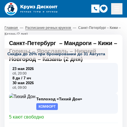
Главная
—
Расписание речных круизов
—
Санкт-Петербург – Кижи –
Казань (2 дня)
Санкт-Петербург
–
Мандроги
–
Кижи
–
Горицы
–
Ярославль
–
Нижний
Скидка до 20% при бронировании до 31 Августа
Новгород
–
Казань (2 дня)
23 мая 2026
сб, 20:00
8 дн / 7 нч
30 мая 2026
сб, 09:00
Теплоход «Тихий Дон»
КОМФОРТ
5 кают свободно