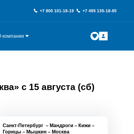
+7 800 101-18-19
+7 495 135-18-85
О компании
а» с 15 августа (сб)
Санкт-Петербург
–
Мандроги
–
Кижи
–
Горицы
–
Мышкин
–
Москва