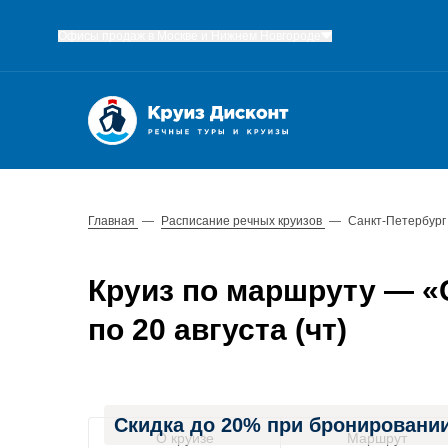
Офисы продаж в Москве и Нижнем Новгороде
Главная
—
Расписание речных круизов
—
Санкт-Петербург
Круиз по маршруту — «С
по 20 августа (чт)
Скидка до 20% при бронировании
О круизе
Маршрут