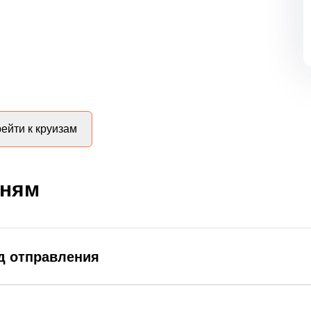
ейти к круизам
дням
д отправления