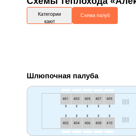
Схемы
теплохода «Алек
Категории
Схема палуб
кают
Шлюпочная палуба