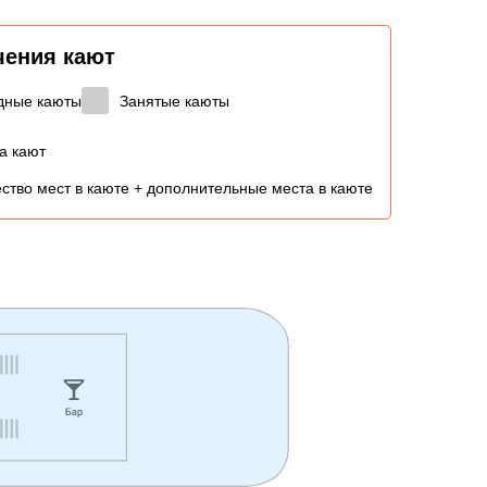
чения кают
дные каюты
Занятые каюты
а кают
ство мест в каюте + дополнительные места в каюте