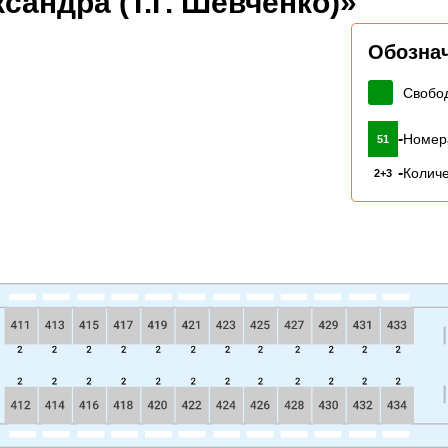
сандра (Т.Г. Шевченко)»
Обозна
Свобо
-
Номер
51
-
Количе
2+3