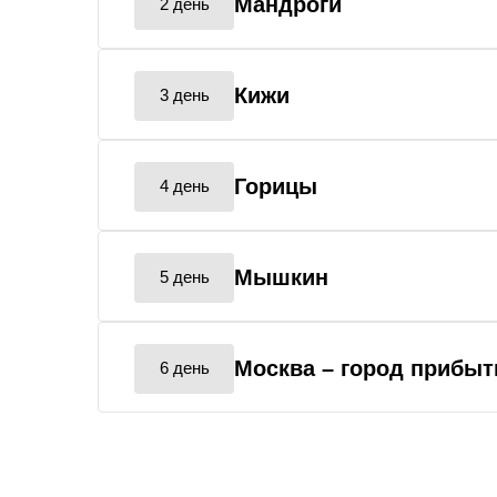
Мандроги
2 день
Кижи
3 день
Горицы
4 день
Мышкин
5 день
Москва
– город прибыт
6 день