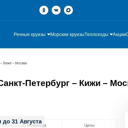
Речные круизы
Морские круизы
Теплоходы
Акции
 – Кижи – Москва
анкт-Петербург – Кижи – Москв
 до 31 Августа
О теплоходе
Цены