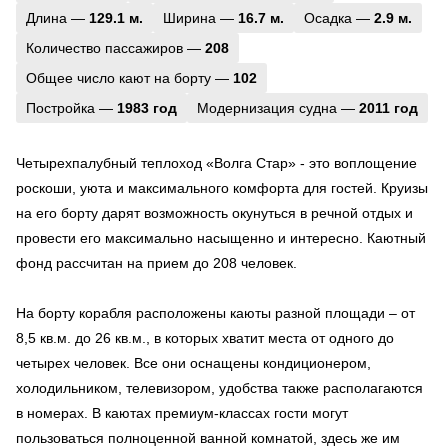
Длина —
129.1 м.
Ширина —
16.7 м.
Осадка —
2.9 м.
Количество пассажиров —
208
Общее число кают на борту —
102
Постройка —
1983 год
Модернизация судна —
2011 год
Четырехпалубный теплоход «Волга Стар» - это воплощение
роскоши, уюта и максимального комфорта для гостей. Круизы
на его борту дарят возможность окунуться в речной отдых и
провести его максимально насыщенно и интересно. Каютный
фонд рассчитан на прием до 208 человек.
На борту корабля расположены каюты разной площади – от
8,5 кв.м. до 26 кв.м., в которых хватит места от одного до
четырех человек. Все они оснащены кондиционером,
холодильником, телевизором, удобства также располагаются
в номерах. В каютах премиум-классах гости могут
пользоваться полноценной ванной комнатой, здесь же им