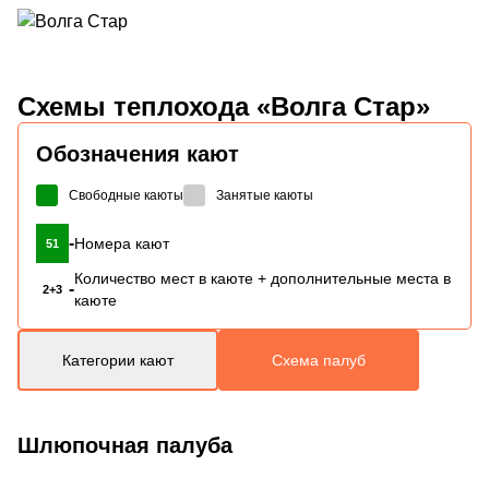
Схемы
теплохода «Волга Стар»
Обозначения кают
Свободные каюты
Занятые каюты
-
Номера кают
51
Количество мест в каюте + дополнительные места в
-
2+3
каюте
Категории кают
Схема палуб
Шлюпочная палуба