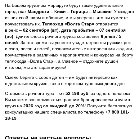
На Вашем круизном маршруте будут такие удивительные
города как
Мандроги – Кижи – Горицы – Мышкин
. У каждого
из них свой шарм и обаяние, и мы уверены, что вы сумеете
почувствовать их.
Теплоход
«Волга Стар»
отправится
в рейс –
02 сентября (вт), дата прибытия – 07 сентября
(вс)
. Длительность речного круиза составляет
6 дней / 5
ночей
.
За это время вы успеете увидеть красоты русских рек
и озер, лесов и полей, познакомитесь с интересными людьми,
поучаствуете в различных мероприятиях и конкурсах на борту
теплохода «Волга Стар», а главное – отдохнете душой
и телом, мы это гарантируем!
Смело берите с собой детей – им будет интересно как
в длительном круизе, так и в коротком туре выходного дня.
Стоимость речного тура –
от 52 198 руб.
за одного человека.
Вы можете воспользоваться ранним бронированием и купить
круиз на
2026 год со скидкой до 20%!
Получите бесплатную
консультацию нашего специалиста по телефону
+7 800 101-
18-19
.
Ответы на частые вопросы