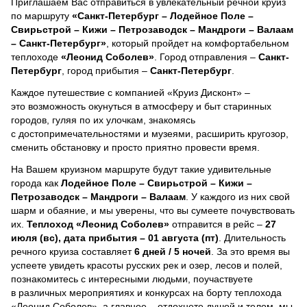
Приглашаем Вас отправиться в увлекательный речной круиз
по маршруту
«Санкт-Петербург – Лодейное Поле –
Свирьстрой – Кижи – Петрозаводск – Мандроги – Валаам
– Санкт-Петербург»
, который пройдет на комфортабельном
теплоходе
«Леонид Соболев»
. Город отправления –
Санкт-
Петербург
, город прибытия –
Санкт-Петербург
.
Каждое путешествие с компанией «Круиз Дисконт» –
это возможность окунуться в атмосферу и быт старинных
городов, гуляя по их улочкам, знакомясь
с достопримечательностями и музеями, расширить кругозор,
сменить обстановку и просто приятно провести время.
На Вашем круизном маршруте будут такие удивительные
города как
Лодейное Поле – Свирьстрой – Кижи –
Петрозаводск – Мандроги – Валаам
. У каждого из них свой
шарм и обаяние, и мы уверены, что вы сумеете почувствовать
их.
Теплоход
«Леонид Соболев»
отправится в рейс –
27
июля (вс), дата прибытия – 01 августа (пт)
. Длительность
речного круиза составляет
6 дней / 5 ночей
.
За это время вы
успеете увидеть красоты русских рек и озер, лесов и полей,
познакомитесь с интересными людьми, поучаствуете
в различных мероприятиях и конкурсах на борту теплохода
«Леонид Соболев», а главное – отдохнете душой и телом, мы