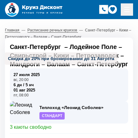
Главная
—
Расписание речных круизов
—
Санкт-Петербург – Кижи –
Петрозаводск – Валаам – Санкт-Петербург
Санкт-Петербург
–
Лодейное Поле
–
Свирьстрой
–
Кижи
–
Петрозаводск
–
Скидка до 20% при бронировании до 31 Августа
Мандроги
–
Валаам
–
Санкт-Петербург
27 июля 2025
вс, 20:00
6 дн / 5 нч
01 авг 2025
пт, 08:00
Теплоход «Леонид Соболев»
СТАНДАРТ
3 каюты свободно