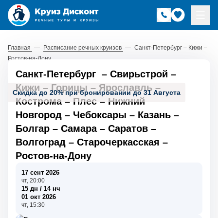
Главная
—
Расписание речных круизов
—
Санкт-Петербург – Кижи –
Ростов-на-Дону
Санкт-Петербург
–
Свирьстрой
–
Кижи
–
Горицы
–
Ярославль
–
Скидка до 20% при бронировании до 31 Августа
Кострома
–
Плес
–
Нижний
Новгород
–
Чебоксары
–
Казань
–
Болгар
–
Самара
–
Саратов
–
Волгоград
–
Старочеркасская
–
Ростов-на-Дону
17 сент 2026
чт, 20:00
15 дн / 14 нч
01 окт 2026
чт, 15:30