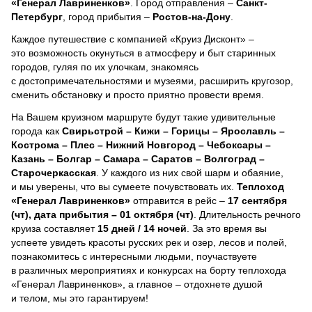
«Генерал Лавриненков»
. Город отправления –
Санкт-
Петербург
, город прибытия –
Ростов-на-Дону
.
Каждое путешествие с компанией «Круиз Дисконт» –
это возможность окунуться в атмосферу и быт старинных
городов, гуляя по их улочкам, знакомясь
с достопримечательностями и музеями, расширить кругозор,
сменить обстановку и просто приятно провести время.
На Вашем круизном маршруте будут такие удивительные
города как
Свирьстрой – Кижи – Горицы – Ярославль –
Кострома – Плес – Нижний Новгород – Чебоксары –
Казань – Болгар – Самара – Саратов – Волгоград –
Старочеркасская
. У каждого из них свой шарм и обаяние,
и мы уверены, что вы сумеете почувствовать их.
Теплоход
«Генерал Лавриненков»
отправится в рейс –
17 сентября
(чт), дата прибытия – 01 октября (чт)
. Длительность речного
круиза составляет
15 дней / 14 ночей
.
За это время вы
успеете увидеть красоты русских рек и озер, лесов и полей,
познакомитесь с интересными людьми, поучаствуете
в различных мероприятиях и конкурсах на борту теплохода
«Генерал Лавриненков», а главное – отдохнете душой
и телом, мы это гарантируем!