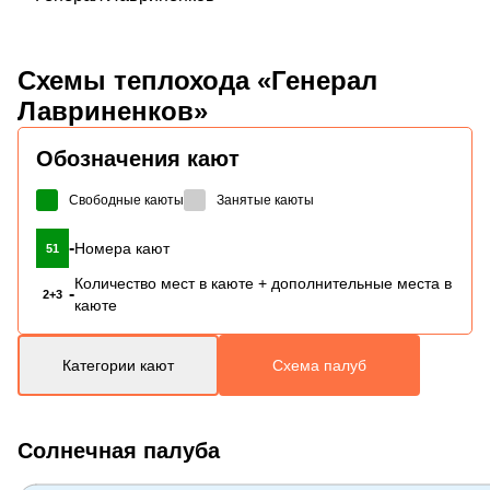
Схемы
теплохода «Генерал
Лавриненков»
Обозначения кают
Свободные каюты
Занятые каюты
-
Номера кают
51
Количество мест в каюте + дополнительные места в
-
2+3
каюте
Категории кают
Схема палуб
Солнечная палуба