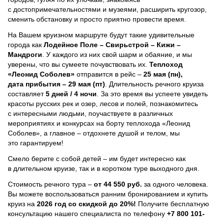
с достопримечательностями и музеями, расширить кругозор,
сменить обстановку и просто приятно провести время.
На Вашем круизном маршруте будут такие удивительные
города как
Лодейное Поле – Свирьстрой – Кижи –
Мандроги
. У каждого из них свой шарм и обаяние, и мы
уверены, что вы сумеете почувствовать их.
Теплоход
«Леонид Соболев»
отправится в рейс –
25 мая (пн),
дата прибытия – 29 мая (пт)
. Длительность речного круиза
составляет
5 дней / 4 ночи
.
За это время вы успеете увидеть
красоты русских рек и озер, лесов и полей, познакомитесь
с интересными людьми, поучаствуете в различных
мероприятиях и конкурсах на борту теплохода «Леонид
Соболев», а главное – отдохнете душой и телом, мы
это гарантируем!
Смело берите с собой детей – им будет интересно как
в длительном круизе, так и в коротком туре выходного дня.
Стоимость речного тура –
от 44 550 руб.
за одного человека.
Вы можете воспользоваться ранним бронированием и купить
круиз на
2026 год со скидкой до 20%!
Получите бесплатную
консультацию нашего специалиста по телефону
+7 800 101-