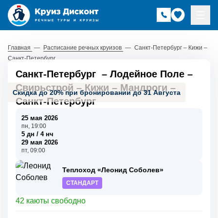
Главная
—
Расписание речных круизов
—
Санкт-Петербург – Кижи –
Санкт-Петербург
Санкт-Петербург
–
Лодейное Поле
–
Свирьстрой
–
Кижи
–
Мандроги
–
Скидка до 20% при бронировании до 31 Августа
Санкт-Петербург
25 мая 2026
пн, 19:00
5 дн / 4 нч
29 мая 2026
пт, 09:00
Теплоход «Леонид Соболев»
СТАНДАРТ
42 каюты свободно