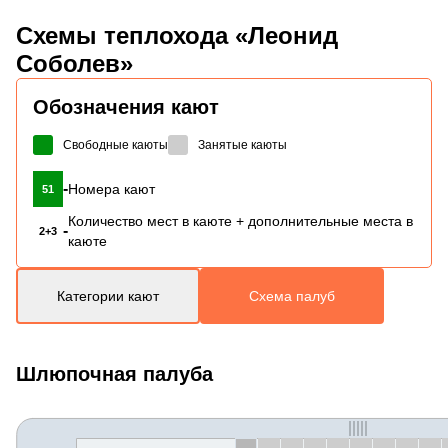
Схемы
теплохода «Леонид
Соболев»
Обозначения кают
Свободные каюты
Занятые каюты
-
Номера кают
51
Количество мест в каюте + дополнительные места в
-
2+3
каюте
Категории кают
Схема палуб
Шлюпочная палуба